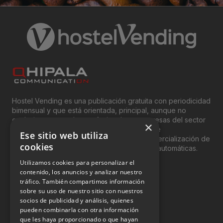
Hostel Vending es una publicación gratuita con periodicidad
bimensual y que está orientada, principal, aunque no
exclusivamente, a los profesionales y empresas del sector
×
del “Vending”; nombre con el que se conoce
Ese sitio web utiliza
genéricamente entre profesionales a la comercialización de
cookies
productos y servicios a través de máquinas automáticas.
Utilizamos cookies para personalizar el
INFORMACIÓN LEGAL
contenido, los anuncios y analizar nuestro
tráfico. También compartimos información
sobre su uso de nuestro sitio con nuestros
Aviso Legal
socios de publicidad y análisis, quienes
pueden combinarla con otra información
Política de Privacidad
que les haya proporcionado o que hayan