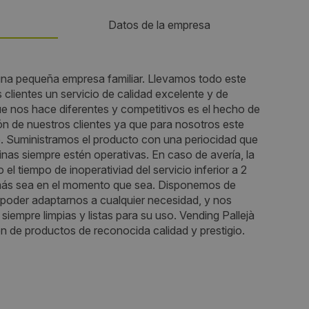
Datos de la empresa
Teléfono:
 pequeña empresa familiar. Llevamos todo este
clientes un servicio de calidad excelente y de
625063820
que nos hace diferentes y competitivos es el hecho de
ión de nuestros clientes ya que para nosotros este
Email:
e. Suministramos el producto con una periocidad que
nas siempre estén operativas. En caso de avería, la
info@vendingpalleja.com
el tiempo de inoperativiad del servicio inferior a 2
emás sea en el momento que sea. Disponemos de
Web:
 poder adaptarnos a cualquier necesidad, y nos
iempre limpias y listas para su uso. Vending Pallejà
https://www.vendingpalleja.com
ón de productos de reconocida calidad y prestigio.
Horario de contacto:
Comercial