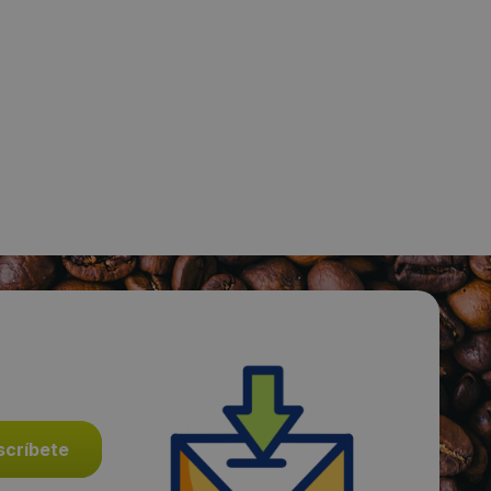
Visitas a producto:
2804
Fecha de publicación de producto:
Viernes 17 Enero 2014