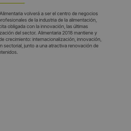
, Alimentaria volverá a ser el centro de negocios
Fechas:
rofesionales de la industria de la alimentación,
ta obligada con la innovación, las últimas
2018-04-16 / 2018-04-19
ización del sector. Alimentaria 2018 mantiene y
de crecimiento: internacionalización, innovación,
Horario:
 sectorial, junto a una atractiva renovación de
ntenidos.
De 10.00 a 19.00h
Periodicidad:
an Vía
Bianual
Organiza:
 Avenida
Alimentaria Exhibitions
spitalet
Sectores: