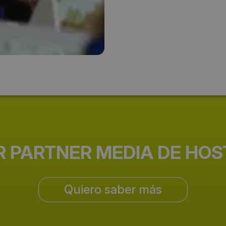
Teléfono:
+34 93 452 18 00
Email:
alimentaria-bcn@alimentaria.
Web del evento:
http://www.alimentaria-bcn.c
R PARTNER MEDIA DE HO
Quiero saber más