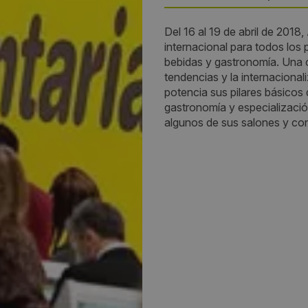
Del 16 al 19 de abril de 2018
País:
internacional para todos los p
bebidas y gastronomía. Una ci
España
tendencias y la internacional
potencia sus pilares básicos 
Provincia:
gastronomía y especialización
algunos de sus salones y co
Barcelona
Lugar:
Fira de Barcelona, recinto Gr
Dirección:
Recinto Ferial Gran Vía - M2.
Juan Carlos I, 58. 08908 L'Ho
de Llobregat (Barcelona)