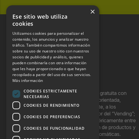
×
Ese sitio web utiliza
cookies
Utilizamos cookies para personalizar el
contenido, los anuncios y analizar nuestro
tráfico. También compartimos información
sobre su uso de nuestro sitio con nuestros
socios de publicidad y análisis, quienes
pueden combinarla con otra información
que les haya proporcionado o que hayan
recopilado a partir del uso de sus servicios.
Más información
COOKIES ESTRICTAMENTE
Hostel Vending es una publicación gratuita con
NECESARIAS
periodicidad bimensual y que está orientada,
COOKIES DE RENDIMIENTO
principal, aunque no exclusivamente, a los
profesionales y empresas del sector del “Vending”;
COOKIES DE PREFERENCIAS
nombre con el que se conoce genéricamente entre
profesionales a la comercialización de productos y
COOKIES DE FUNCIONALIDAD
servicios a través de máquinas automáticas.