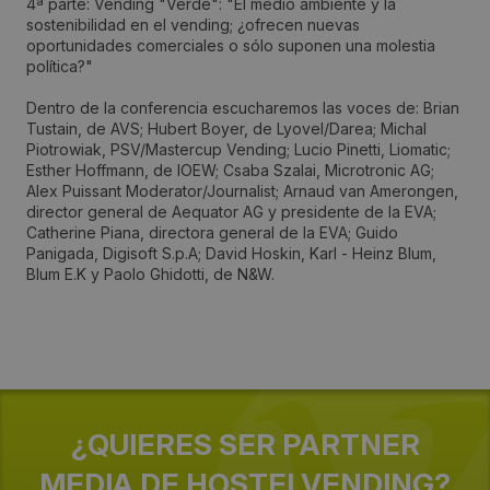
4ª parte: Vending "Verde": "El medio ambiente y la
sostenibilidad en el vending; ¿ofrecen nuevas
oportunidades comerciales o sólo suponen una molestia
Email:
política?"
jb@vending-europe.eu
Dentro de la conferencia escucharemos las voces de: Brian
Tustain, de AVS; Hubert Boyer, de Lyovel/Darea; Michal
Piotrowiak, PSV/Mastercup Vending; Lucio Pinetti, Liomatic;
Web del evento:
Esther Hoffmann, de IOEW; Csaba Szalai, Microtronic AG;
Alex Puissant Moderator/Journalist; Arnaud van Amerongen,
http://www.vending-europe.eu
director general de Aequator AG y presidente de la EVA;
Catherine Piana, directora general de la EVA; Guido
Panigada, Digisoft S.p.A; David Hoskin, Karl - Heinz Blum,
Fechas:
Blum E.K y Paolo Ghidotti, de N&W.
2009-03-26 / 2009-03-27
Horario:
Sin especificar
¿QUIERES SER PARTNER
Periodicidad:
MEDIA DE HOSTELVENDING?
Bianual