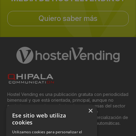
Organiza:
Quiero saber más
European Vending Association (EVA)
Sectores:
Fabricantes, operadores, distribuidores y franquicias de
vending; productores de artículos con susceptiblidad de
ser vendidos a través de este canal y en, general,
cualquier persona interesada en la distribución de
bienes y servicios por medio de la venta automática.
Hostel Vending es una publicación gratuita con periodicidad
bimensual y que está orientada, principal, aunque no
exclusivamente, a los profesionales y empresas del sector
×
del “Vending”; nombre con el que se conoce
Ese sitio web utiliza
genéricamente entre profesionales a la comercialización de
cookies
productos y servicios a través de máquinas automáticas.
Utilizamos cookies para personalizar el