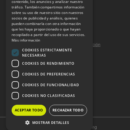
INFORMACIÓN LEGAL
contenido, los anuncios y analizar nuestro
tráfico. También compartimos información
sobre su uso de nuestro sitio con nuestros
Aviso Legal
socios de publicidad y análisis, quienes
pueden combinarla con otra información
Política de Privacidad
que les haya proporcionado o que hayan
Política de Cookies
recopilado a partir del uso de sus servicios.
Más información
Política de calidad y seguridad de la información
COOKIES ESTRICTAMENTE
Contacto
NECESARIAS
COOKIES DE RENDIMIENTO
COOKIES DE PREFERENCIAS
DOSSIER Y CONTRATACIÓN
COOKIES DE FUNCIONALIDAD
Dossier 2026 (ES)
COOKIES NO CLASIFICADAS
Dossier 2026 (EN)
ACEPTAR TODO
RECHAZAR TODO
MOSTRAR DETALLES
Copyright © 2024 HostelVending