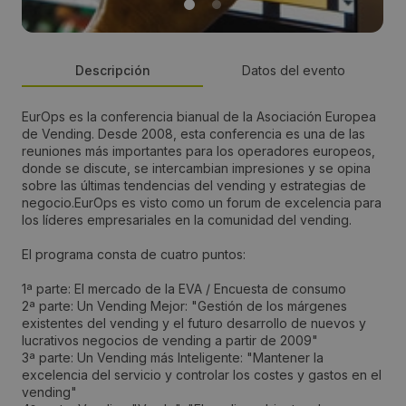
Descripción
Datos del evento
EurOps es la conferencia bianual de la Asociación Europea
País:
de Vending. Desde 2008, esta conferencia es una de las
reuniones más importantes para los operadores europeos,
Germany
donde se discute, se intercambian impresiones y se opina
sobre las últimas tendencias del vending y estrategias de
negocio.EurOps es visto como un forum de excelencia para
Lugar:
los líderes empresariales en la comunidad del vending.
Berlín
El programa consta de cuatro puntos:
1ª parte: El mercado de la EVA / Encuesta de consumo
Dirección:
2ª parte: Un Vending Mejor: "Gestión de los márgenes
existentes del vending y el futuro desarrollo de nuevos y
Hotel Concorde Berlin, Augsburger Strasse 41
lucrativos negocios de vending a partir de 2009"
3ª parte: Un Vending más Inteligente: "Mantener la
excelencia del servicio y controlar los costes y gastos en el
Teléfono:
vending"
+32 2 650