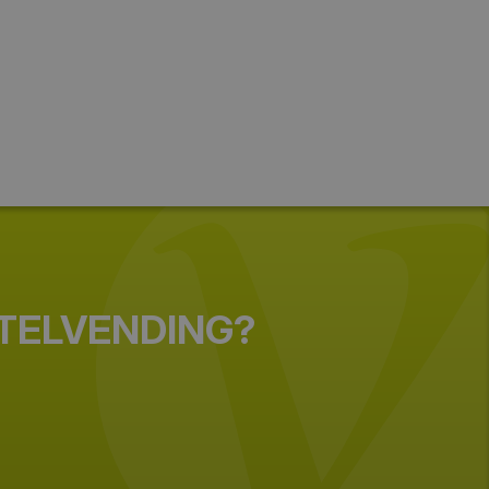
Vending y OCS: cafeteras, máquinas
de snacks y bebidas, sistemas de
pago, consumibles y productos,
transporte, almacenamiento, logística,
tecnología y aprovechamiento de
Internet, proveedores, etc.
br
STELVENDING?