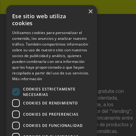
×
Ese sitio web utiliza
cookies
Utilizamos cookies para personalizar el
contenido, los anuncios y analizar nuestro
tráfico. También compartimos información
sobre su uso de nuestro sitio con nuestros
socios de publicidad y análisis, quienes
pueden combinarla con otra información
que les haya proporcionado o que hayan
recopilado a partir del uso de sus servicios.
Más información
COOKIES ESTRICTAMENTE
Hostel Vending es una publicación gratuita con
NECESARIAS
periodicidad bimensual y que está orientada,
COOKIES DE RENDIMIENTO
principal, aunque no exclusivamente, a los
profesionales y empresas del sector del “Vending”;
COOKIES DE PREFERENCIAS
nombre con el que se conoce genéricamente entre
profesionales a la comercialización de productos y
COOKIES DE FUNCIONALIDAD
servicios a través de máquinas automáticas.