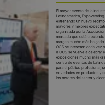
El mayor evento de la industr
País:
Latinoamérica, Expovending 
estrenando un nuevo recinto
Brazil
mayores y mejores expectativ
organizada por la Asociació
Provincia:
mercado que está creciendo 
margen mucho más holgado de
São Paulo
OCS se interesan cada vez m
& OCS se vuelve a celebrar e
Lugar:
exposiciones mucho más gra
centro de eventos de Latin
Anhembi Parque, Palácio das
para el público profesional, 
Convenções
novedades en productos y se
los actores del sector y alc
Dirección:
ANHEMBI PARQUE - PALÁCIO
CONVENÇÕES. Avenida Olav
Fontoura, 1.209. São Paulo - S
02012-021