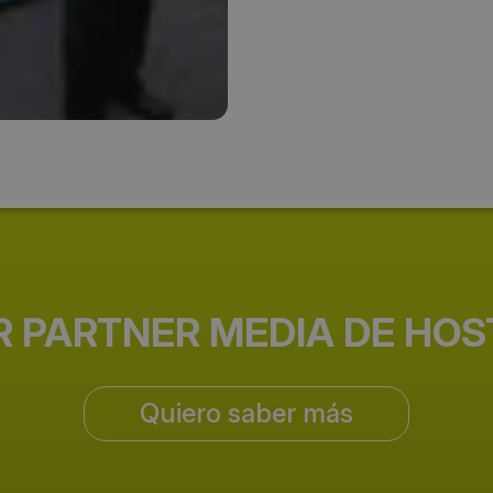
Teléfono:
55 (11) 5
Email:
info@expovending.com.br
Web del evento:
http://www.expovending.com.
R PARTNER MEDIA DE HO
Quiero saber más