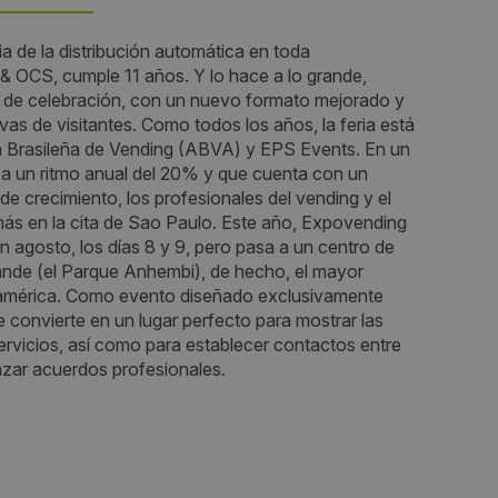
ia de la distribución automática en toda
Fechas:
& OCS, cumple 11 años. Y lo hace a lo grande,
 de celebración, con un nuevo formato mejorado y
2013-09-09 / 2013-09-11
as de visitantes. Como todos los años, la feria está
n Brasileña de Vending (ABVA) y EPS Events. En un
Horario:
a un ritmo anual del 20% y que cuenta con un
 crecimiento, los profesionales del vending y el
09:00 - 18:00
ás en la cita de Sao Paulo. Este año, Expovending
n agosto, los días 8 y 9, pero pasa a un centro de
Periodicidad:
nde (el Parque Anhembi), de hecho, el mayor
oamérica. Como evento diseñado exclusivamente
Bianual
se convierte en un lugar perfecto para mostrar las
rvicios, así como para establecer contactos entre
Organiza:
anzar acuerdos profesionales.
Asociación brasileña de vending
 DAS
(ABVA) y Event Planning Solutions
o
P -
Sectores: