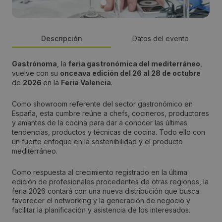
Descripción
Datos del evento
Gastrónoma
, la
feria gastronómica del mediterráneo
,
País:
vuelve con su
onceava edición del 26 al 28 de octubre
de
2026
en la
Feria Valencia
.
España
Como showroom referente del sector gastronómico en
España, esta cumbre reúne a chefs, cocineros, productores
Provincia:
y amantes de la cocina para dar a conocer las últimas
tendencias, productos y técnicas de cocina. Todo ello con
Valencia
un fuerte enfoque en la sostenibilidad y el producto
mediterráneo.
Lugar:
Como respuesta al crecimiento registrado en la última
Feria Valencia
edición de profesionales procedentes de otras regiones, la
feria 2026 contará con una nueva distribución que busca
favorecer el networking y la generación de negocio y
Dirección:
facilitar la planificación y asistencia de los interesados.
Avda. de las ferias s/n – 46035 Valencia