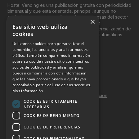
Hostel Vending es una publicación gratuita con periodicidad
bimensual y que está orientada, principal, aunque no
Sectores:
exclusivamente, a los profesionales y empresas del sector
×
del “Vending”; nombre con el que se conoce
Ese sitio web utiliza
Gastronomia, Alimentario
genéricamente entre profesionales a la comercialización de
cookies
productos y servicios a través de máquinas automáticas.
Utilizamos cookies para personalizar el
INFORMACIÓN LEGAL
contenido, los anuncios y analizar nuestro
tráfico. También compartimos información
sobre su uso de nuestro sitio con nuestros
Aviso Legal
socios de publicidad y análisis, quienes
pueden combinarla con otra información
Política de Privacidad
que les haya proporcionado o que hayan
Política de Cookies
recopilado a partir del uso de sus servicios.
Más información
Política de calidad y seguridad de la información
COOKIES ESTRICTAMENTE
Contacto
NECESARIAS
COOKIES DE RENDIMIENTO
COOKIES DE PREFERENCIAS
DOSSIER Y CONTRATACIÓN
COOKIES DE FUNCIONALIDAD