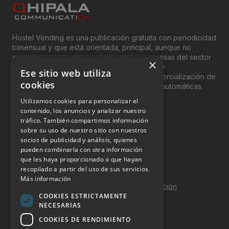
Hostel Vending es una publicación gratuita con periodicidad
bimensual y que está orientada, principal, aunque no
exclusivamente, a los profesionales y empresas del sector
×
del “Vending”; nombre con el que se conoce
Ese sitio web utiliza
genéricamente entre profesionales a la comercialización de
cookies
productos y servicios a través de máquinas automáticas.
Utilizamos cookies para personalizar el
INFORMACIÓN LEGAL
contenido, los anuncios y analizar nuestro
tráfico. También compartimos información
sobre su uso de nuestro sitio con nuestros
Aviso Legal
socios de publicidad y análisis, quienes
pueden combinarla con otra información
Política de Privacidad
que les haya proporcionado o que hayan
Política de Cookies
recopilado a partir del uso de sus servicios.
Más información
Política de calidad y seguridad de la información
COOKIES ESTRICTAMENTE
Contacto
NECESARIAS
COOKIES DE RENDIMIENTO