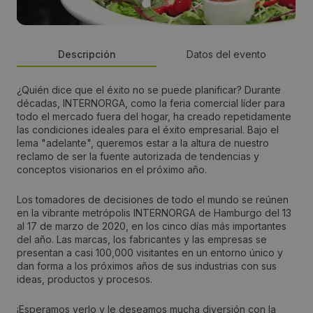
Descripción
Datos del evento
¿Quién dice que el éxito no se puede planificar?
Durante
País:
décadas, INTERNORGA, como la feria comercial líder para
todo el mercado fuera del hogar, ha creado repetidamente
Germany
las condiciones ideales para el éxito empresarial.
Bajo el
lema "adelante", queremos estar a la altura de nuestro
reclamo de ser la fuente autorizada de tendencias y
Dirección:
conceptos visionarios en el próximo año.
Messeplatz 1 20357
Los tomadores de decisiones de todo el mundo se reúnen
en la vibrante metrópolis INTERNORGA de Hamburgo del 13
al 17 de marzo de 2020, en los cinco días más importantes
Web del evento:
del año.
Las marcas, los fabricantes y las empresas se
https://www.internorga.com/
presentan a casi 100,000 visitantes en un entorno único y
dan forma a los próximos años de sus industrias con sus
ideas, productos y procesos.
Fechas:
¡Esperamos verlo y le deseamos mucha diversión con la
2021-03-15 / 2021-03-17