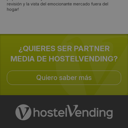
revisión y la vista del emocionante mercado fuera del
hogar!
Periodicidad:
Anual
Organiza:
¿QUIERES SER PARTNER
Hamburg Messe und Congress GmbH
MEDIA DE HOSTELVENDING?
Sectores:
Quiero saber más
alimentación, café, tecnología, cocina, bebidas,
tendencias