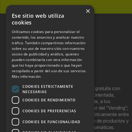
×
Ese sitio web utiliza
cookies
Utilizamos cookies para personalizar el
contenido, los anuncios y analizar nuestro
tráfico. También compartimos información
sobre su uso de nuestro sitio con nuestros
socios de publicidad y análisis, quienes
pueden combinarla con otra información
que les haya proporcionado o que hayan
recopilado a partir del uso de sus servicios.
Más información
COOKIES ESTRICTAMENTE
Hostel Vending es una publicación gratuita con
NECESARIAS
periodicidad bimensual y que está orientada,
COOKIES DE RENDIMIENTO
principal, aunque no exclusivamente, a los
profesionales y empresas del sector del “Vending”;
COOKIES DE PREFERENCIAS
nombre con el que se conoce genéricamente entre
profesionales a la comercialización de productos y
COOKIES DE FUNCIONALIDAD
servicios a través de máquinas automáticas.