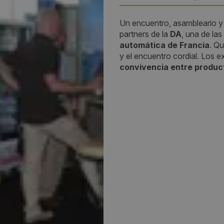
Un encuentro, asambleario y 
País:
partners de la
DA
, una de las
automática de Francia
. Qu
France
y el encuentro cordial. Los e
convivencia entre produc
Lugar:
Le Forum
Dirección:
Le Forum, Biarritz
Teléfono:
+0033 01
Email: