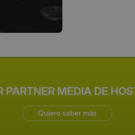
l.lang@edygraf.fr
Web del evento:
http://www.leforumdelada.co
R PARTNER MEDIA DE HO
Quiero saber más