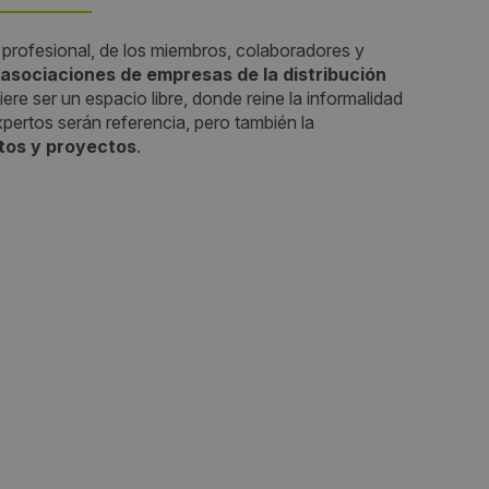
profesional, de los miembros, colaboradores y
Fechas:
asociaciones de empresas de la distribución
iere ser un espacio libre, donde reine la informalidad
2013-05-29 / 2013-05-31
xpertos serán referencia, pero también la
tos y proyectos
.
Horario:
12:00 - 20:00 horas
Periodicidad:
Sin Periodicidad
Organiza:
Edyevent
Sectores: