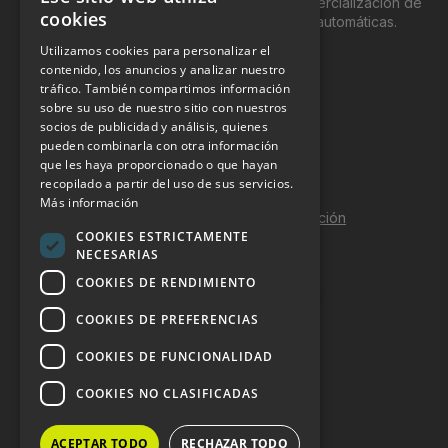
genéricamente entre profesionales a la comercialización de
cookies
productos y servicios a través de máquinas automáticas.
Utilizamos cookies para personalizar el
INFORMACIÓN LEGAL
contenido, los anuncios y analizar nuestro
tráfico. También compartimos información
sobre su uso de nuestro sitio con nuestros
Aviso Legal
socios de publicidad y análisis, quienes
pueden combinarla con otra información
Política de Privacidad
que les haya proporcionado o que hayan
Política de Cookies
recopilado a partir del uso de sus servicios.
Más información
Política de calidad y seguridad de la información
COOKIES ESTRICTAMENTE
Contacto
NECESARIAS
COOKIES DE RENDIMIENTO
COOKIES DE PREFERENCIAS
DOSSIER Y CONTRATACIÓN
COOKIES DE FUNCIONALIDAD
Dossier 2026 (ES)
COOKIES NO CLASIFICADAS
Dossier 2026 (EN)
ACEPTAR TODO
RECHAZAR TODO