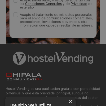
Acepto haber leído, y estoy de acuerdo con
las
Condiciones Generales
y de
Privacidad
de
este sitio.
Acepto el tratamiento de mis datos personales
para el envío de comunicaciones comerciales,
promociones, invitaciones a eventos u otra
información que opueda resultar de mi interés.
Hostel Vending es una publicación gratuita con periodicidad
bimensual y que está orientada, principal, aunque no
exclusivamente, a los profesionales y empresas del sector
×
del “Vending”; nombre con el que se conoce
Ese sitio web utiliza