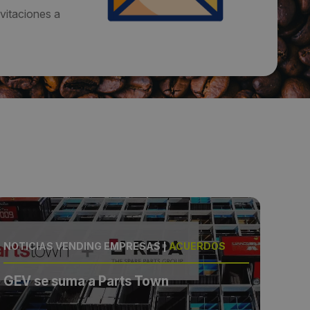
vitaciones a
NOTICIAS VENDING EMPRESAS
|
ACUERDOS
NOT
GEV se suma a Parts Town
REPA
dis
hor