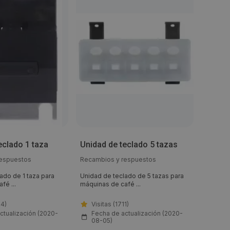
Termo
eclado 1 taza
Unidad de teclado 5 tazas
para 
respuestos
Recambios y respuestos
Recambi
ado de 1 taza para
Unidad de teclado de 5 tazas para
Termost
fé ...
máquinas de café ...
máquina
44)
Visitas (1711)
Visi
ctualización (2020-
Fecha de actualización (2020-
Fech
08-05)
08-