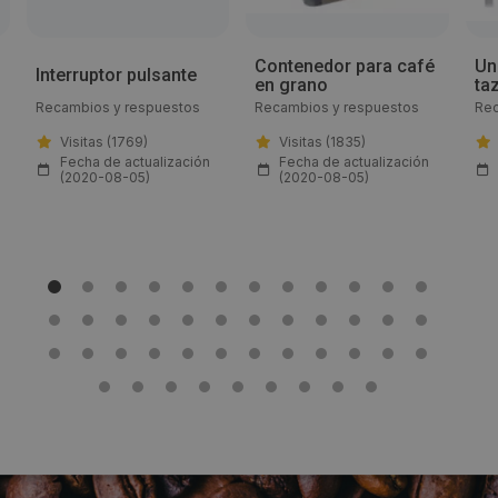
Email:
Contenedor para café
Un
Interruptor pulsante
en grano
ta
info@gev-online.es
Recambios y respuestos
Recambios y respuestos
Rec
Visitas (1769)
Visitas (1835)
Web:
Fecha de actualización
Fecha de actualización
(2020-08-05)
(2020-08-05)
www.gev-online.com/es
Visitas a producto:
1686
Fecha de publicación de producto:
Jueves 06 Agosto 2020