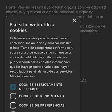
Hostel Vending es una publicación gratuita con periodicidad
bimensual y que está orientada, principal, aunque no
exclusivamente, a los profesionales y empresas del sector
×
del “Vending”; nombre con el que se conoce
Ese sitio web utiliza
genéricamente entre profesionales a la comercialización de
cookies
productos y servicios a través de máquinas automáticas.
Utilizamos cookies para personalizar el
INFORMACIÓN LEGAL
contenido, los anuncios y analizar nuestro
tráfico. También compartimos información
sobre su uso de nuestro sitio con nuestros
Aviso Legal
socios de publicidad y análisis, quienes
pueden combinarla con otra información
Política de Privacidad
que les haya proporcionado o que hayan
Política de Cookies
recopilado a partir del uso de sus servicios.
Más información
Política de calidad y seguridad de la información
COOKIES ESTRICTAMENTE
Contacto
NECESARIAS
COOKIES DE RENDIMIENTO
COOKIES DE PREFERENCIAS
DOSSIER Y CONTRATACIÓN