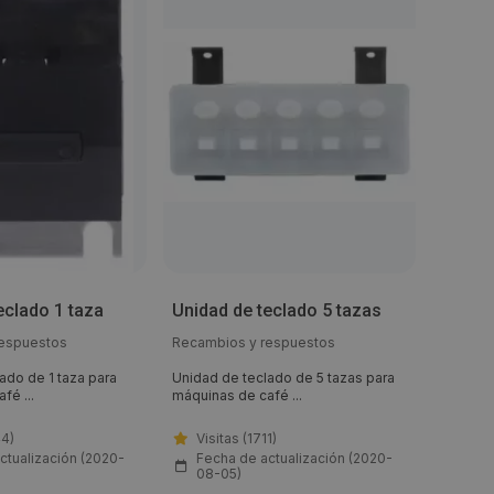
Termo
eclado 1 taza
Unidad de teclado 5 tazas
para 
respuestos
Recambios y respuestos
Recambi
ado de 1 taza para
Unidad de teclado de 5 tazas para
Termost
fé ...
máquinas de café ...
máquina
44)
Visitas (1711)
Visi
ctualización (2020-
Fecha de actualización (2020-
Fech
08-05)
08-