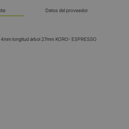
cto
Datos del proveedor
Teléfono:
 ø 4mm longitud árbol 27mm KORO- ESPRESSO
689477147
Email:
info@gev-online.es
Web:
www.gev-online.com/es
Visitas a producto:
1428