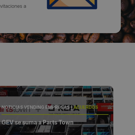
vitaciones a
NOTICIAS VENDING EMPRESAS
|
ACUERDOS
NOT
GEV se suma a Parts Town
REPA
dis
hor