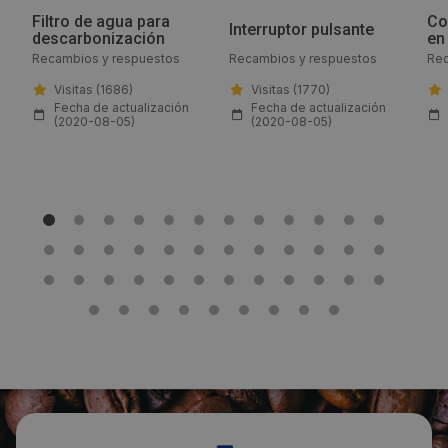
Filtro de agua para
Co
Email:
Interruptor pulsante
descarbonización
en
Recambios y respuestos
Recambios y respuestos
Rec
info@gev-online.es
Visitas (1686)
Visitas (1770)
Fecha de actualización
Fecha de actualización
Web:
(2020-08-05)
(2020-08-05)
www.gev-online.com/es
Visitas a producto:
1777
Fecha de publicación de producto:
Lunes 27 Julio 2020