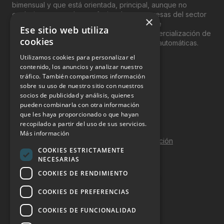
bimensual y que está orientada, principal, aunque no
exclusivamente, a los profesionales y empresas del sector
×
del “Vending”; nombre con el que se conoce
Ese sitio web utiliza
genéricamente entre profesionales a la comercialización de
cookies
productos y servicios a través de máquinas automáticas.
Utilizamos cookies para personalizar el
INFORMACIÓN LEGAL
contenido, los anuncios y analizar nuestro
tráfico. También compartimos información
sobre su uso de nuestro sitio con nuestros
Aviso Legal
socios de publicidad y análisis, quienes
pueden combinarla con otra información
Política de Privacidad
que les haya proporcionado o que hayan
Política de Cookies
recopilado a partir del uso de sus servicios.
Más información
Política de calidad y seguridad de la información
COOKIES ESTRICTAMENTE
Contacto
NECESARIAS
COOKIES DE RENDIMIENTO
COOKIES DE PREFERENCIAS
DOSSIER Y CONTRATACIÓN
COOKIES DE FUNCIONALIDAD