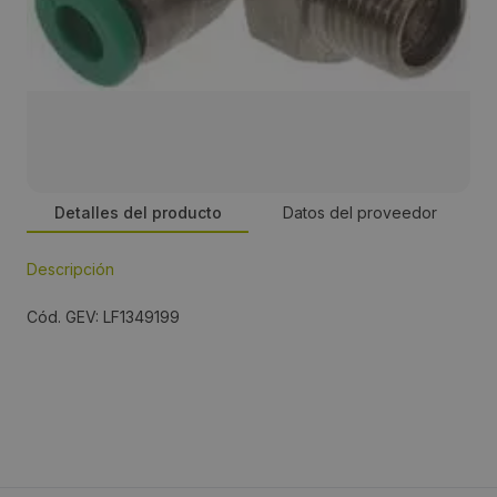
Detalles del producto
Datos del proveedor
Descripción
Persona de contacto:
Cód. GEV: LF1349199
José Manuel Romero
Dirección:
Energía, 39-41, PI Famadas
Localidad: