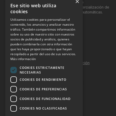
×
del “Vending”; nombre con el que se conoce
Ese sitio web utiliza
genéricamente entre profesionales a la comercialización de
cookies
productos y servicios a través de máquinas automáticas.
Utilizamos cookies para personalizar el
INFORMACIÓN LEGAL
contenido, los anuncios y analizar nuestro
tráfico. También compartimos información
sobre su uso de nuestro sitio con nuestros
Aviso Legal
socios de publicidad y análisis, quienes
pueden combinarla con otra información
Política de Privacidad
que les haya proporcionado o que hayan
Política de Cookies
recopilado a partir del uso de sus servicios.
Más información
Política de calidad y seguridad de la información
COOKIES ESTRICTAMENTE
Contacto
NECESARIAS
COOKIES DE RENDIMIENTO
COOKIES DE PREFERENCIAS
DOSSIER Y CONTRATACIÓN
COOKIES DE FUNCIONALIDAD
Dossier 2026 (ES)
COOKIES NO CLASIFICADAS