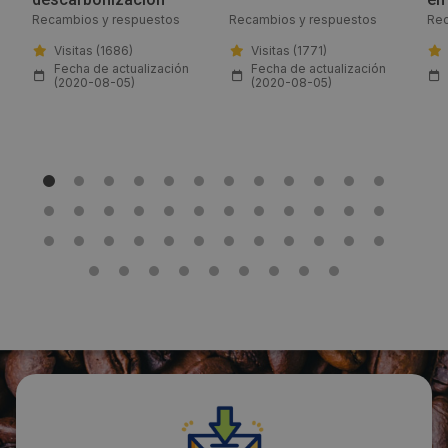
Recambios y respuestos
Recambios y respuestos
Rec
info@gev-online.es
Visitas (1686)
Visitas (1771)
Fecha de actualización
Fecha de actualización
Web:
(2020-08-05)
(2020-08-05)
www.gev-online.com/es
Visitas a producto:
1487
Fecha de publicación de producto:
Jueves 30 Julio 2020