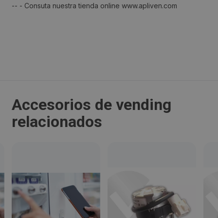
-- - Consuta nuestra tienda online www.apliven.com
Localidad:
Gavà
Código Postal:
08850
Accesorios de vending
Provincia:
relacionados
Barcelona
País:
España
Teléfono:
934795040