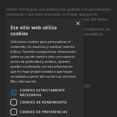
Hostel Vending es una publicación gratuita con periodicidad
bimensual y que está orientada, principal, aunque no
exclusivamente, a los profesionales y empresas del sector
×
del “Vending”; nombre con el que se conoce
Ese sitio web utiliza
genéricamente entre profesionales a la comercialización de
cookies
productos y servicios a través de máquinas automáticas.
Utilizamos cookies para personalizar el
INFORMACIÓN LEGAL
contenido, los anuncios y analizar nuestro
tráfico. También compartimos información
sobre su uso de nuestro sitio con nuestros
Aviso Legal
socios de publicidad y análisis, quienes
pueden combinarla con otra información
Política de Privacidad
que les haya proporcionado o que hayan
Política de Cookies
recopilado a partir del uso de sus servicios.
Más información
Política de calidad y seguridad de la información
COOKIES ESTRICTAMENTE
Contacto
NECESARIAS
COOKIES DE RENDIMIENTO
COOKIES DE PREFERENCIAS