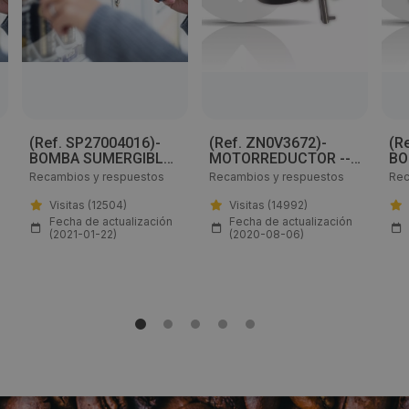
Email:
info@rhea-apliven.com
Web:
(Ref. SP27004016)-
(Ref. ZN0V3672)-
(R
http://www.rhea-apliven.es
BOMBA SUMERGIBLE
MOTORREDUCTOR ---
BO
24VDC. - desde 8,50€
desde 11€
W 
Recambios y respuestos
Recambios y respuestos
Rec
Visitas a producto:
Visitas (12504)
Visitas (14992)
Fecha de actualización
Fecha de actualización
14868
(2021-01-22)
(2020-08-06)
Fecha de publicación de producto:
Martes 28 Julio 2020