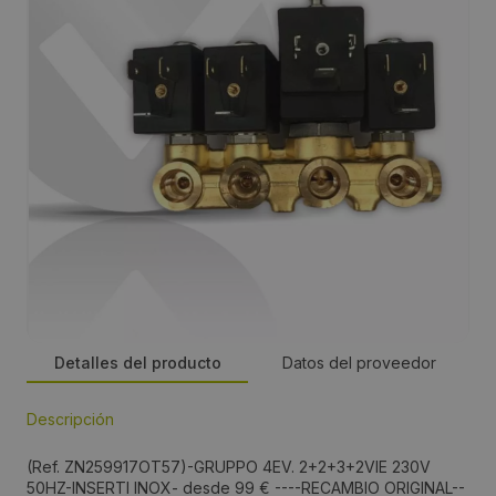
Detalles del producto
Datos del proveedor
Descripción
Dirección:
(Ref. ZN259917OT57)-GRUPPO 4EV. 2+2+3+2VIE 230V
Carrer de la Màquina, 10A, 08850 Gavà
50HZ-INSERTI INOX- desde 99 € ----RECAMBIO ORIGINAL--