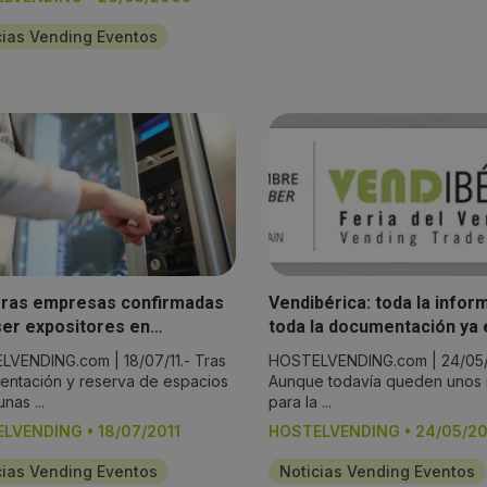
cias Vending Eventos
ras empresas confirmadas
Vendibérica: toda la infor
ser expositores en
toda la documentación ya 
bérica 2011
descarga
VENDING.com | 18/07/11.- Tras
HOSTELVENDING.com | 24/05/1
sentación y reserva de espacios
Aunque todavía queden unos
nas ...
para la ...
ELVENDING
•
18/07/2011
HOSTELVENDING
•
24/05/20
cias Vending Eventos
Noticias Vending Eventos