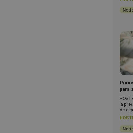
Noti
Prime
para 
Vendi
HOSTEL
la pre
de algu
HOST
Noti