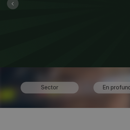
Sector
En profun