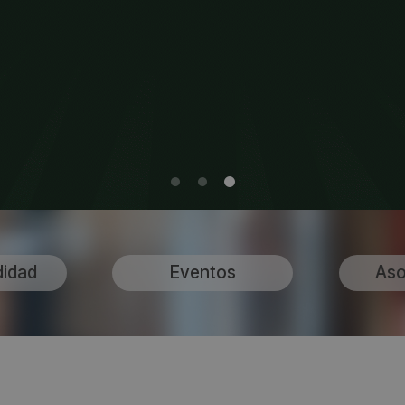
didad
Eventos
Aso