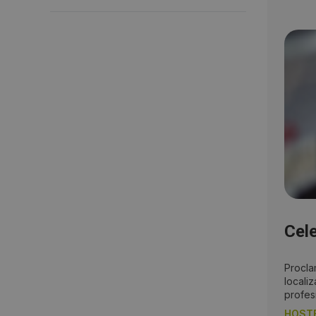
Cel
Procla
locali
profes
HOST