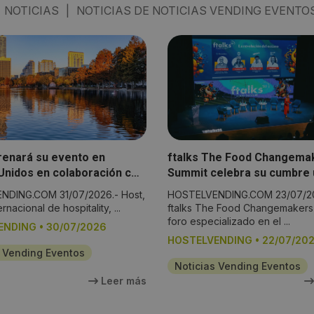
NOTICIAS
|
NOTICIAS DE NOTICIAS VENDING EVENTO
renará su evento en
ftalks The Food Changema
Unidos en colaboración con
Summit celebra su cumbre 
EM Show
más en Valencia
DING.COM 31/07/2026.- Host,
HOSTELVENDING.COM 23/07/20
ernacional de hospitality, ...
ftalks The Food Changemakers
foro especializado en el ...
ENDING
•
30/07/2026
HOSTELVENDING
•
22/07/20
s Vending Eventos
Noticias Vending Eventos
Leer más