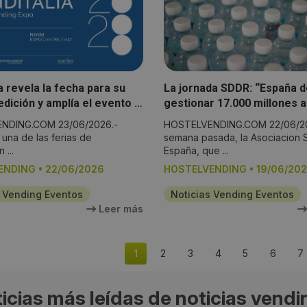
a revela la fecha para su
La jornada SDDR: “España 
dición y amplía el evento a
gestionar 17.000 millones 
ías
de envases de bebidas de u
NDING.COM 23/06/2026.-
HOSTELVENDING.COM 22/06/20
uso de PET y aluminio”
, una de las ferias de
semana pasada, la Asociacion
 ...
España, que ...
ENDING
•
22/06/2026
HOSTELVENDING
•
19/06/20
s Vending Eventos
Noticias Vending Eventos
Leer más
1
2
3
4
5
6
7
icias más leídas de
noticias vendi