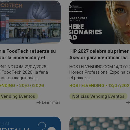
ria FoodTech refuerza su
HIP 2027 celebra su primer
or la innovación y el
Asesor para identificar las
ento de cara a octubre
prioridades que marcarán e
NDING.COM 21/07/2026.-
HOSTELVENDING.COM 14/07/202
del sector Horeca
a FoodTech 2026, la feria
Horeca Professional Expo ha c
ada en maquinaria ...
el primer ...
ENDING
•
20/07/2026
HOSTELVENDING
•
13/07/202
s Vending Eventos
Noticias Vending Eventos
Leer más