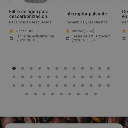
Email:
Filtro de agua para
Co
Interruptor pulsante
descarbonización
en
info@gev-online.es
Recambios y respuestos
Recambios y respuestos
Rec
Visitas (1685)
Visitas (1769)
Web:
Fecha de actualización
Fecha de actualización
(2020-08-05)
(2020-08-05)
www.gev-online.com/es
Visitas a producto:
1712
Fecha de publicación de producto:
Jueves 06 Agosto 2020