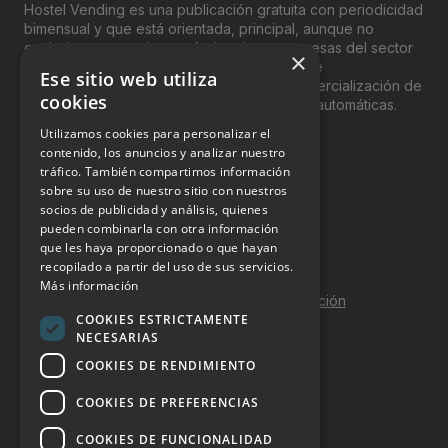
Hostel Vending es una publicación gratuita con periodicidad
bimensual y que está orientada, principal, aunque no
exclusivamente, a los profesionales y empresas del sector
×
del “Vending”; nombre con el que se conoce
Ese sitio web utiliza
genéricamente entre profesionales a la comercialización de
cookies
productos y servicios a través de máquinas automáticas.
Utilizamos cookies para personalizar el
INFORMACIÓN LEGAL
contenido, los anuncios y analizar nuestro
tráfico. También compartimos información
sobre su uso de nuestro sitio con nuestros
Aviso Legal
socios de publicidad y análisis, quienes
pueden combinarla con otra información
Política de Privacidad
que les haya proporcionado o que hayan
Política de Cookies
recopilado a partir del uso de sus servicios.
Más información
Política de calidad y seguridad de la información
COOKIES ESTRICTAMENTE
Contacto
NECESARIAS
COOKIES DE RENDIMIENTO
COOKIES DE PREFERENCIAS
DOSSIER Y CONTRATACIÓN
COOKIES DE FUNCIONALIDAD