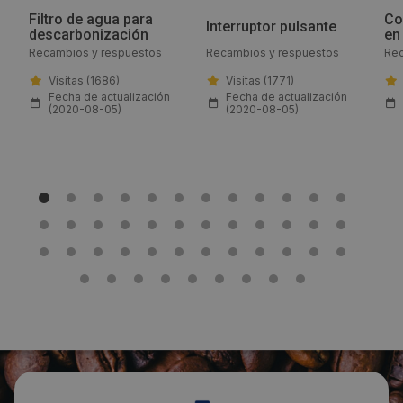
Filtro de agua para
Co
Email:
Interruptor pulsante
descarbonización
en
Recambios y respuestos
Recambios y respuestos
Rec
info@gev-online.es
Visitas (1686)
Visitas (1771)
Fecha de actualización
Fecha de actualización
Web:
(2020-08-05)
(2020-08-05)
www.gev-online.com/es
Visitas a producto:
1378
Fecha de publicación de producto:
Lunes 27 Julio 2020