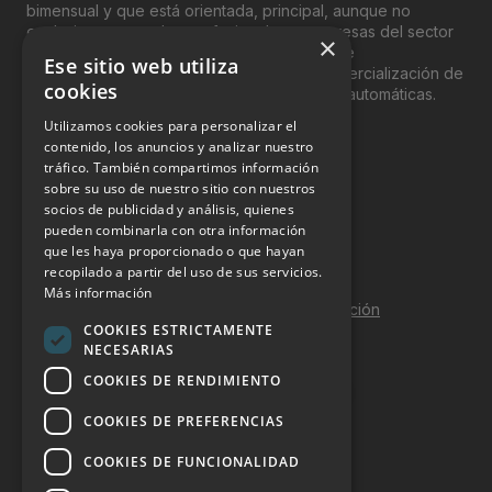
bimensual y que está orientada, principal, aunque no
exclusivamente, a los profesionales y empresas del sector
×
del “Vending”; nombre con el que se conoce
Ese sitio web utiliza
genéricamente entre profesionales a la comercialización de
cookies
productos y servicios a través de máquinas automáticas.
Utilizamos cookies para personalizar el
INFORMACIÓN LEGAL
contenido, los anuncios y analizar nuestro
tráfico. También compartimos información
sobre su uso de nuestro sitio con nuestros
Aviso Legal
socios de publicidad y análisis, quienes
pueden combinarla con otra información
Política de Privacidad
que les haya proporcionado o que hayan
Política de Cookies
recopilado a partir del uso de sus servicios.
Más información
Política de calidad y seguridad de la información
COOKIES ESTRICTAMENTE
Contacto
NECESARIAS
COOKIES DE RENDIMIENTO
COOKIES DE PREFERENCIAS
DOSSIER Y CONTRATACIÓN
COOKIES DE FUNCIONALIDAD