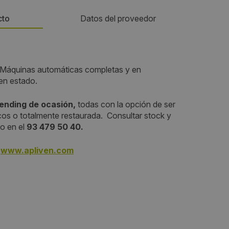
cto
Datos del proveedor
Teléfono:
áquinas automáticas completas y en
934795040
en estado.
Email:
ending de ocasión,
todas con la opción de ser
cos o totalmente restaurada. Consultar stock y
info@apliven.com
co en el
93 479 50 40.
www.apliven.com