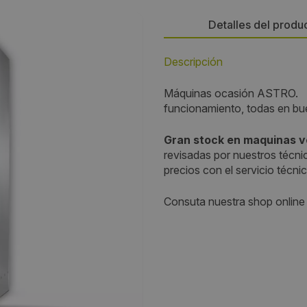
Detalles del produ
Descripción
Empresa:
Máquinas ocasión ASTRO. M
APLIVEN
funcionamiento, todas en bu
Precio:
Gran stock en maquinas v
revisadas por nuestros técni
1100
precios con el servicio técni
Consuta nuestra shop online