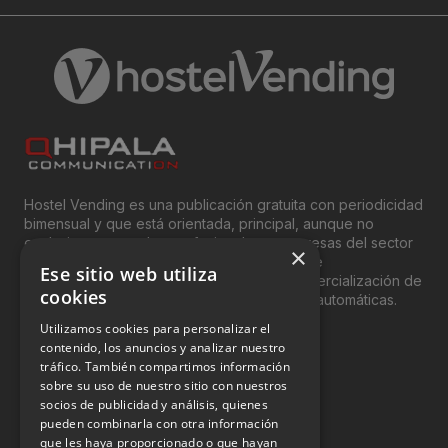
Hostel Vending es una publicación gratuita con periodicidad
bimensual y que está orientada, principal, aunque no
exclusivamente, a los profesionales y empresas del sector
×
del “Vending”; nombre con el que se conoce
Ese sitio web utiliza
genéricamente entre profesionales a la comercialización de
cookies
productos y servicios a través de máquinas automáticas.
Utilizamos cookies para personalizar el
INFORMACIÓN LEGAL
contenido, los anuncios y analizar nuestro
tráfico. También compartimos información
sobre su uso de nuestro sitio con nuestros
Aviso Legal
socios de publicidad y análisis, quienes
pueden combinarla con otra información
Política de Privacidad
que les haya proporcionado o que hayan