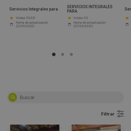
SERVICIOS INTEGRALES
Servicios Integrales para
Ser
PARA
Visitas (1249)
Visitas (0)
Fecha de actualización
Fecha de actualización
(23/10/2025)
(27/09/2025)
Filtrar