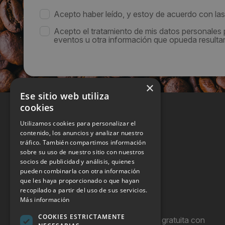
Acepto haber leído, y estoy de acuerdo con la
Acepto el tratamiento de mis datos personales
eventos u otra información que opueda resultar 
×
Ese sitio web utiliza
cookies
Utilizamos cookies para personalizar el
contenido, los anuncios y analizar nuestro
tráfico. También compartimos información
sobre su uso de nuestro sitio con nuestros
socios de publicidad y análisis, quienes
pueden combinarla con otra información
que les haya proporcionado o que hayan
recopilado a partir del uso de sus servicios.
Más información
COOKIES ESTRICTAMENTE
Hostel Vending es una publicación gratuita con