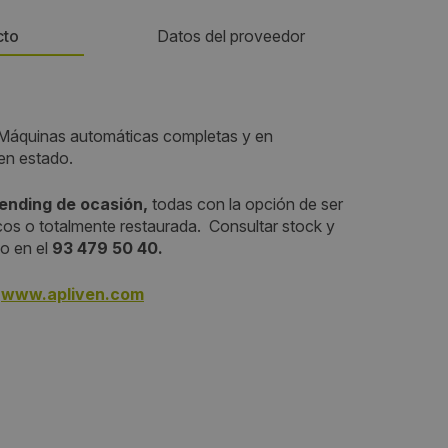
cto
Datos del proveedor
Teléfono:
áquinas automáticas completas y en
934795040
en estado.
Email:
ending de ocasión,
todas con la opción de ser
cos o totalmente restaurada. Consultar stock y
info@apliven.com
co en el
93 479 50 40.
www.apliven.com