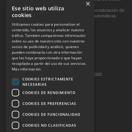
×
del “Vending”; nombre con el que se conoce
Ese sitio web utiliza
genéricamente entre profesionales a la comercialización de
cookies
productos y servicios a través de máquinas automáticas.
Utilizamos cookies para personalizar el
INFORMACIÓN LEGAL
contenido, los anuncios y analizar nuestro
tráfico. También compartimos información
sobre su uso de nuestro sitio con nuestros
Aviso Legal
socios de publicidad y análisis, quienes
pueden combinarla con otra información
Política de Privacidad
que les haya proporcionado o que hayan
Política de Cookies
recopilado a partir del uso de sus servicios.
Más información
Política de calidad y seguridad de la información
COOKIES ESTRICTAMENTE
Contacto
NECESARIAS
COOKIES DE RENDIMIENTO
COOKIES DE PREFERENCIAS
DOSSIER Y CONTRATACIÓN
COOKIES DE FUNCIONALIDAD
Dossier 2026 (ES)
COOKIES NO CLASIFICADAS