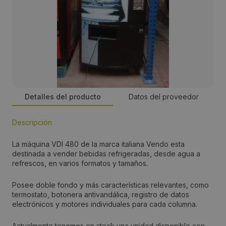
Detalles del producto
Datos del proveedor
Descripción
Empresa:
La máquina VDI 480 de la marca italiana Vendo esta
Vendo
destinada a vender bebidas refrigeradas, desde agua a
refrescos, en varios formatos y tamaños.
Precio:
Posee doble fondo y más características relevantes, como
595 €
termostato, botonera antivandálica, registro de datos
electrónicos y motores individuales para cada columna.
Teléfono:
Actualmente tenemos en stock una unidad disponible con