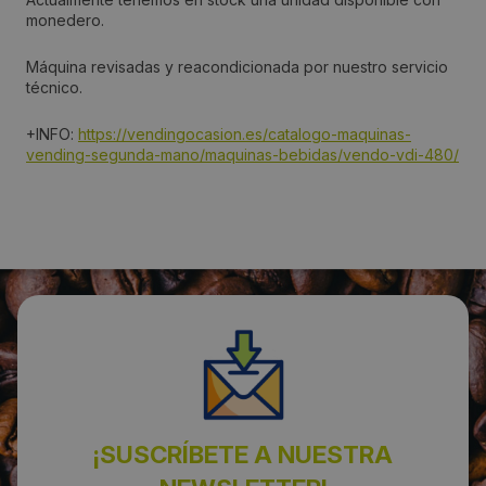
monedero.
649861854
Máquina revisadas y reacondicionada por nuestro servicio
Email:
técnico.
info@vendingocasion.es
+INFO:
https://vendingocasion.es/catalogo-maquinas-
vending-segunda-mano/maquinas-bebidas/vendo-vdi-480/
¡SUSCRÍBETE A NUESTRA