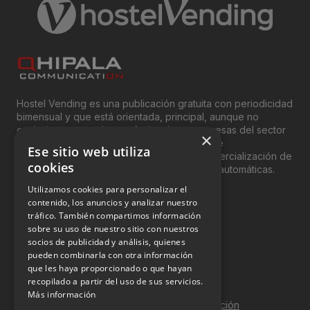
Hostel Vending es una publicación gratuita con periodicidad
bimensual y que está orientada, principal, aunque no
exclusivamente, a los profesionales y empresas del sector
×
del “Vending”; nombre con el que se conoce
Ese sitio web utiliza
genéricamente entre profesionales a la comercialización de
cookies
productos y servicios a través de máquinas automáticas.
Utilizamos cookies para personalizar el
INFORMACIÓN LEGAL
contenido, los anuncios y analizar nuestro
tráfico. También compartimos información
sobre su uso de nuestro sitio con nuestros
Aviso Legal
socios de publicidad y análisis, quienes
pueden combinarla con otra información
Política de Privacidad
que les haya proporcionado o que hayan
Política de Cookies
recopilado a partir del uso de sus servicios.
Más información
Política de calidad y seguridad de la información