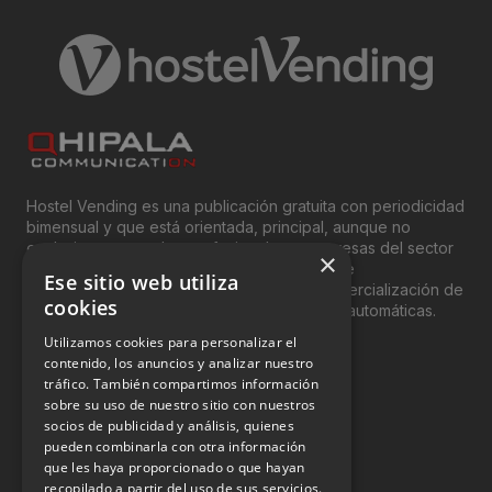
Hostel Vending es una publicación gratuita con periodicidad
bimensual y que está orientada, principal, aunque no
exclusivamente, a los profesionales y empresas del sector
×
del “Vending”; nombre con el que se conoce
Ese sitio web utiliza
genéricamente entre profesionales a la comercialización de
cookies
productos y servicios a través de máquinas automáticas.
Utilizamos cookies para personalizar el
INFORMACIÓN LEGAL
contenido, los anuncios y analizar nuestro
tráfico. También compartimos información
sobre su uso de nuestro sitio con nuestros
Aviso Legal
socios de publicidad y análisis, quienes
pueden combinarla con otra información
Política de Privacidad
que les haya proporcionado o que hayan
Política de Cookies
recopilado a partir del uso de sus servicios.