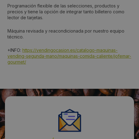
Programación flexible de las selecciones, productos y
649861854
precios y tiene la opción de integrar tanto billetero como
lector de tarjetas.
Email:
Máquina revisada y reacondicionada por nuestro equipo
info@vendingocasion.es
técnico.
+INFO:
https://vendingocasion.es/catalogo-maquinas-
vending-segunda-mano/maquinas-comida-caliente/jofemar-
gourmet/