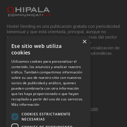
Hostel Vending es una publicación gratuita con periodicidad
bimensual y que está orientada, principal, aunque no
exclusivamente, a los profesionales y empresas del sector
×
del “Vending”; nombre con el que se conoce
Ese sitio web utiliza
genéricamente entre profesionales a la comercialización de
cookies
productos y servicios a través de máquinas automáticas.
Utilizamos cookies para personalizar el
INFORMACIÓN LEGAL
contenido, los anuncios y analizar nuestro
tráfico. También compartimos información
sobre su uso de nuestro sitio con nuestros
Aviso Legal
socios de publicidad y análisis, quienes
pueden combinarla con otra información
Política de Privacidad
que les haya proporcionado o que hayan
Política de Cookies
recopilado a partir del uso de sus servicios.
Más información
Política de calidad y seguridad de la información
COOKIES ESTRICTAMENTE
Contacto
NECESARIAS