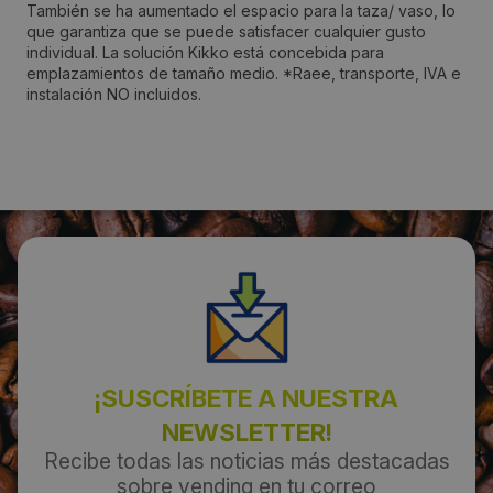
También se ha aumentado el espacio para la taza/ vaso, lo
que garantiza que se puede satisfacer cualquier gusto
Teléfono:
individual. La solución Kikko está concebida para
952038989
emplazamientos de tamaño medio. *Raee, transporte, IVA e
instalación NO incluidos.
Email:
info@tecmaglos.es
¡SUSCRÍBETE A NUESTRA
NEWSLETTER!
Recibe todas las noticias más destacadas
sobre vending en tu correo