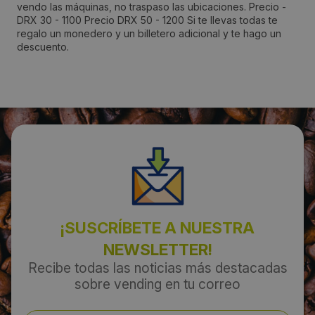
vendo las máquinas, no traspaso las ubicaciones. Precio -
DRX 30 - 1100 Precio DRX 50 - 1200 Si te llevas todas te
regalo un monedero y un billetero adicional y te hago un
Teléfono:
descuento.
636325318
Email:
paco17875@hotmail.com
¡SUSCRÍBETE A NUESTRA
NEWSLETTER!
Recibe todas las noticias más destacadas
sobre vending en tu correo