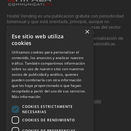
Hostel Vending es una publicación gratuita con periodicidad
bimensual y que está orientada, principal, aunque no
exclusivamente, a los profesionales y empresas del sector
×
del “Vending”; nombre con el que se conoce
Ese sitio web utiliza
genéricamente entre profesionales a la comercialización de
cookies
productos y servicios a través de máquinas automáticas.
Utilizamos cookies para personalizar el
INFORMACIÓN LEGAL
contenido, los anuncios y analizar nuestro
tráfico. También compartimos información
sobre su uso de nuestro sitio con nuestros
Aviso Legal
socios de publicidad y análisis, quienes
pueden combinarla con otra información
Política de Privacidad
que les haya proporcionado o que hayan
Política de Cookies
recopilado a partir del uso de sus servicios.
Más información
Política de calidad y seguridad de la información
COOKIES ESTRICTAMENTE
Contacto
NECESARIAS
COOKIES DE RENDIMIENTO
COOKIES DE PREFERENCIAS