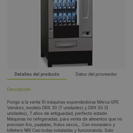
Detalles del producto
Datos del proveedor
Descripción
Empresa:
Pongo a la venta 10 máquinas expendedoras MArca GPE
GPE Vendors
Vendors, modelo DRX 30 (7 unidades) y DRX 50 (3
unidades), 7 años de antiguedad, perfecto estado
Máquinas no refrigeradas, para venta de alimentos que no
Precio:
precisen frio, paatatas, frutos secos,.. Con monedero y
billetero NRI Casi todas instaladas y funcionando. Solo
desde 1100