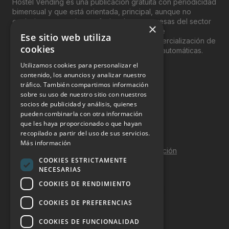
Hostel Vending es una publicación gratuita con periodicidad
bimensual y que está orientada, principal, aunque no
exclusivamente, a los profesionales y empresas del sector
×
del “Vending”; nombre con el que se conoce
Ese sitio web utiliza
genéricamente entre profesionales a la comercialización de
cookies
productos y servicios a través de máquinas automáticas.
Utilizamos cookies para personalizar el
INFORMACIÓN LEGAL
contenido, los anuncios y analizar nuestro
tráfico. También compartimos información
sobre su uso de nuestro sitio con nuestros
Aviso Legal
socios de publicidad y análisis, quienes
pueden combinarla con otra información
Política de Privacidad
que les haya proporcionado o que hayan
Política de Cookies
recopilado a partir del uso de sus servicios.
Más información
Política de calidad y seguridad de la información
COOKIES ESTRICTAMENTE
Contacto
NECESARIAS
COOKIES DE RENDIMIENTO
COOKIES DE PREFERENCIAS
DOSSIER Y CONTRATACIÓN
COOKIES DE FUNCIONALIDAD