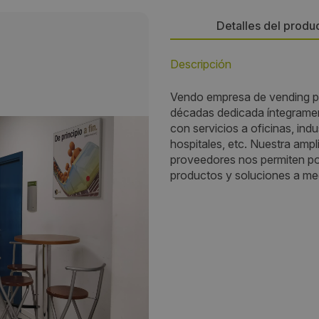
Detalles del produ
Descripción
Precio:
Vendo empresa de vending por
150000
décadas dedicada íntegramen
con servicios a oficinas, ind
hospitales, etc. Nuestra ampli
proveedores nos permiten pon
productos y soluciones a me