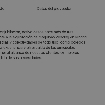
cto
Datos del proveedor
Teléfono:
 jubilación, activa desde hace más de tres
916545694
te a la explotación de máquinas vending en Madrid,
ustrias y colectividades de todo tipo, como colegios,
Email:
a experiencia y el respaldo de los principales
er al alcance de nuestros clientes los mejores
guijote@msn.com
dida de sus necesidades.