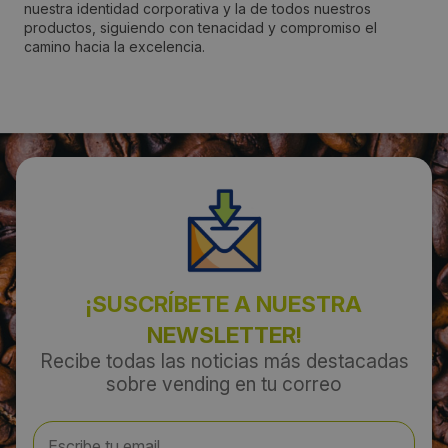
nuestra identidad corporativa y la de todos nuestros
productos, siguiendo con tenacidad y compromiso el
Sabadell
camino hacia la excelencia.
Código Postal:
08206
Provincia:
Barcelona
País:
España
¡SUSCRÍBETE A NUESTRA
NEWSLETTER!
Teléfono:
Recibe todas las noticias más destacadas
sobre vending en tu correo
937266222
Email: