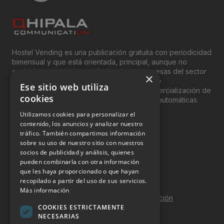
Hostel Vending es una publicación gratuita con periodicidad
bimensual y que está orientada, principal, aunque no
exclusivamente, a los profesionales y empresas del sector
×
del “Vending”; nombre con el que se conoce
Ese sitio web utiliza
genéricamente entre profesionales a la comercialización de
cookies
productos y servicios a través de máquinas automáticas.
Utilizamos cookies para personalizar el
INFORMACIÓN LEGAL
contenido, los anuncios y analizar nuestro
tráfico. También compartimos información
sobre su uso de nuestro sitio con nuestros
Aviso Legal
socios de publicidad y análisis, quienes
pueden combinarla con otra información
Política de Privacidad
que les haya proporcionado o que hayan
Política de Cookies
recopilado a partir del uso de sus servicios.
Más información
Política de calidad y seguridad de la información
COOKIES ESTRICTAMENTE
Contacto
NECESARIAS