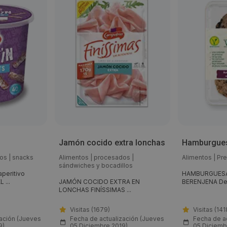
Jamón cocido extra lonchas
Hamburgues
os
|
snacks
Alimentos
|
procesados
|
Alimentos
|
Pr
sándwiches y bocadillos
peritivo
HAMBURGUESA
 ...
JAMÓN COCIDO EXTRA EN
BERENJENA Desc
LONCHAS FINÍSSIMAS ...
Visitas (1679)
Visitas (141
zación (Jueves
Fecha de actualización (Jueves
Fecha de a
9)
05 Diciembre 2019)
05 Diciemb