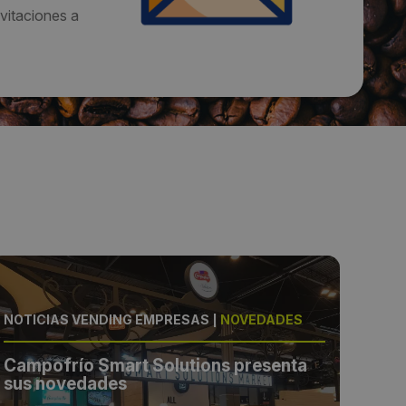
vitaciones a
NOTICIAS VENDING EMPRESAS
|
NOVEDADES
NOTI
Campofrío Smart Solutions presenta
Cam
sus novedades
sus