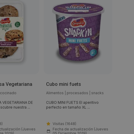
a Vegetariana
Cubo mini fuets
Jamón 
ecocinado
Alimentos
|
procesados
|
snacks
Aliment
sándwic
 VEGETARIANA DE
CUBO MINI FUETS El aperitivo
ubre nuestra ...
perfecto en tamaño XL ...
JAMÓN 
LONCHAS
8)
Visitas (1648)
Visit
ctualización (Jueves
Fecha de actualización (Jueves
Fech
re 2019)
05 Diciembre 2019)
05 D