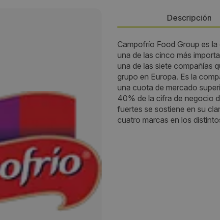
Descripción
Campofrío Food Group es la 
Persona de contacto:
una de las cinco más importa
una de las siete compañías 
Borja Pérez
grupo en Europa. Es la comp
una cuota de mercado super
Dirección:
40% de la cifra de negocio 
fuertes se sostiene en su clar
Avda.de Europa, 24 - Parque
cuatro marcas en los distint
Empresarial La Moraleja
Localidad:
Alcobendas
Código Postal:
28109