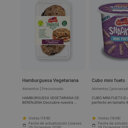
onchas
Hamburguesa Vegetariana
Cubo mini fuets
Alimentos
|
Precocinado
Alimentos
|
procesad
HAMBURGUESA VEGETARIANA DE
CUBO MINI FUETS El a
BERENJENA Descubre nuestra ...
perfecto en tamaño XL
Visitas (1418)
Visitas (1648)
(Jueves
Fecha de actualización (Jueves
Fecha de actuali
05 Diciembre 2019)
05 Diciembre 201