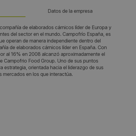
Datos de la empresa
compañía de elaborados cárnicos líder de Europa y
Teléfono:
ntes del sector en el mundo. Campofrío España, es
que operan de manera independiente dentro del
914842700
añía de elaborados cárnicos líder en España. Con
ior al 16% en 2008 alcanzó aproximadamente el
Email:
de Campofrio Food Group. Uno de sus puntos
a estrategia, orientada hacia el liderazgo de sus
borja.perez@campofriofg.com
os mercados en los que interactúa.
Web:
https://www.campofrio.es/
Horario de contacto:
Comercial