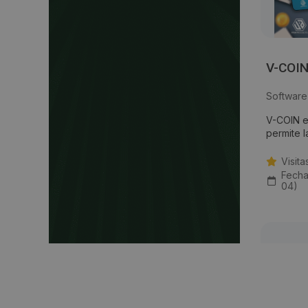
V-COI
Software
V-COIN 
permite la
Visita
Fecha
04)