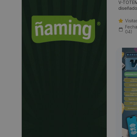
V-TOTEM 
diseñado 
Visita
Fecha
04)