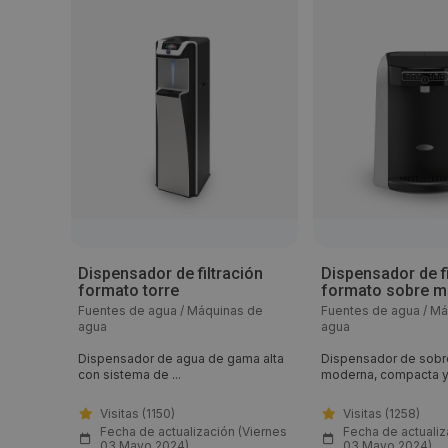
Dispensador de filtración
Dispensador de fi
formato torre
formato sobre 
s de
Fuentes de agua / Máquinas de
Fuentes de agua / M
agua
agua
ada
Dispensador de agua de gama alta
Dispensador de sob
con sistema de ...
moderna, compacta y f
Visitas (1150)
Visitas (1258)
(Viernes
Fecha de actualización (Viernes
Fecha de actualiz
03 Mayo 2024)
03 Mayo 2024)