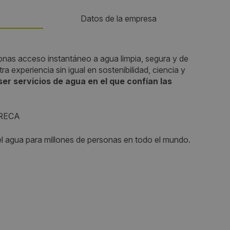
Datos de la empresa
Teléfono:
onas acceso instantáneo a agua limpia, segura y de
a experiencia sin igual en sostenibilidad, ciencia y
954481481
er servicios de agua en el que confían las
Email:
RECA
14 -218
marketing@culligan.es
 agua para millones de personas en todo el mundo.
Web:
https://www.culligan.es/
Visitas a producto:
3658