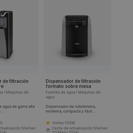
 de filtración
Dispensador de filtración
Dispen
re
formato sobre mesa
Minera
ua / Máquinas de
Fuentes de agua / Máquinas de
Fuentes
agua
agua
e agua de gama alta
Dispensador de sobremesa,
Enfriado
...
moderna, compacta y fácil ...
fiable, hi
0)
Visitas (1258)
Visit
tualización (Viernes
Fecha de actualización (Viernes
Fech
024)
03 Mayo 2024)
03 M