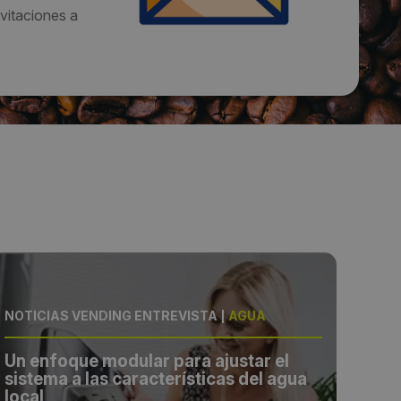
vitaciones a
NOTICIAS VENDING ENTREVISTA
|
AGUA
NOTI
Un enfoque modular para ajustar el
La 
sistema a las características del agua
esp
local
ope