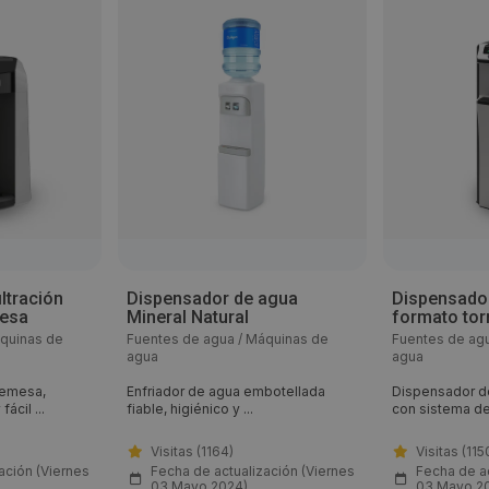
ltración
Dispensador de agua
Dispensador
mesa
Mineral Natural
formato tor
áquinas de
Fuentes de agua / Máquinas de
Fuentes de ag
agua
agua
remesa,
Enfriador de agua embotellada
Dispensador d
ácil ...
fiable, higiénico y ...
con sistema de 
Visitas (1164)
Visitas (115
ación (Viernes
Fecha de actualización (Viernes
Fecha de ac
03 Mayo 2024)
03 Mayo 2