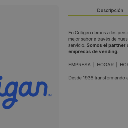
Descripción
Persona de contacto:
En Culligan damos a las pers
mejor sabor a través de nuestr
Agustín Fernández Mantecón
servicio.
Somos el partner s
empresas de vending
.
Dirección:
EMPRESA | HOGAR | HO
calle arcos,3. planta 2, mod 2
Desde 1936 transformando el
Localidad:
Tomares
Código Postal:
41940