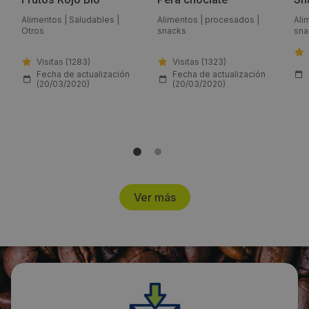
Alimentos
|
Saludables
|
Alimentos
|
procesados
|
Ali
Web:
Otros
snacks
sna
http://foodissimo.es/
Visitas (1283)
Visitas (1323)
Fecha de actualización
Fecha de actualización
Visitas a producto:
(20/03/2020)
(20/03/2020)
2683
Fecha de publicación de producto:
Martes 24 Abril 2018
Ver más