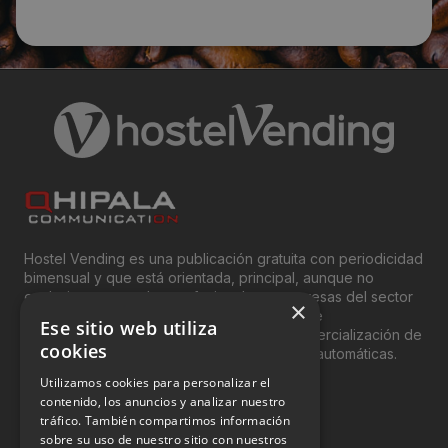
Hostel Vending es una publicación gratuita con periodicidad
bimensual y que está orientada, principal, aunque no
exclusivamente, a los profesionales y empresas del sector
×
del “Vending”; nombre con el que se conoce
Ese sitio web utiliza
genéricamente entre profesionales a la comercialización de
cookies
productos y servicios a través de máquinas automáticas.
Utilizamos cookies para personalizar el
INFORMACIÓN LEGAL
contenido, los anuncios y analizar nuestro
tráfico. También compartimos información
sobre su uso de nuestro sitio con nuestros
Aviso Legal