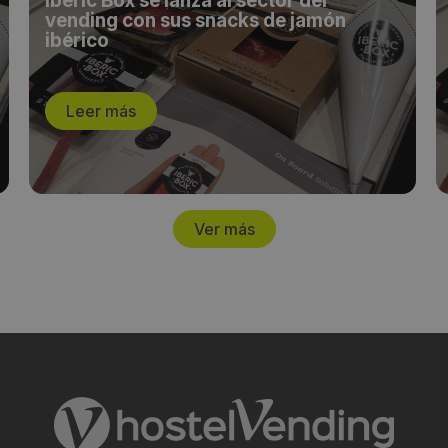
Iberic Box se lanza al sector del
vending con sus snacks de jamón
ibérico
Leer más
Ver más