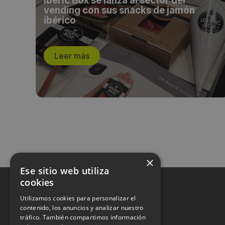
Iberic Box se lanza al sector del
vending con sus snacks de jamón
ibérico
Leer más
×
Ese sitio web utiliza
cookies
Utilizamos cookies para personalizar el
contenido, los anuncios y analizar nuestro
tráfico. También compartimos información