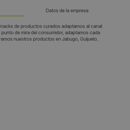
Datos de la empresa
acks de productos curados adaptamos al canal
Teléfono:
punto de mira del consumidor, adaptamos cada
gramos nuestros productos en Jabugo, Guijuelo,
dez
930153823
Email:
hola@ibericbox.com
Web:
http://ibericbox.com
Visitas a producto:
3181