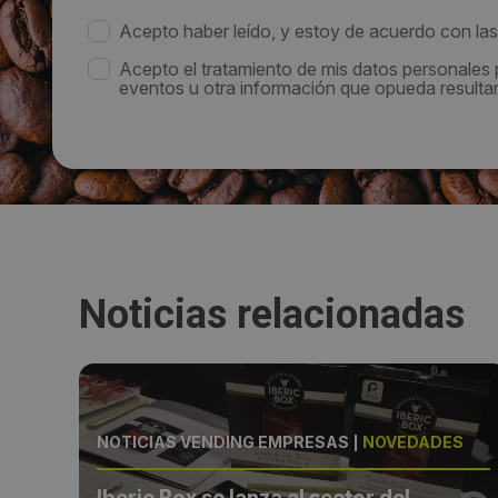
Acepto haber leído, y estoy de acuerdo con la
Acepto el tratamiento de mis datos personales
eventos u otra información que opueda resultar 
Noticias relacionadas
S
NOTICIAS VENDING EMPRESAS
|
NOVEDADES