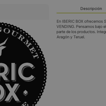
Descripción
En IBERIC BOX ofrecemos Sn
Persona de contacto:
VENDING. Pensamos bajo el 
parte de los productos. Inte
David González / Luis Fernán
Aragón y Teruel.
Dirección:
Travessera de Gràcia 18
Localidad:
Badalona
Código Postal:
08021