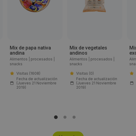
Email:
info@kitusnack.com
Web:
http://kitusnack.com
Mix de papa nativa
Mix de vegetales
Mi
andina
andinos
ex
Alimentos
|
procesados
|
Alimentos
|
procesados
|
Ali
Horario de contacto:
snacks
snacks
sna
Visitas (1608)
Visitas (0)
9h a 19h
Fecha de actualización
Fecha de actualización
(Jueves 21 Noviembre
(Jueves 21 Noviembre
2019)
2019)
Visitas a producto:
2326
Fecha de publicación de producto:
Martes 22 Octubre 2019