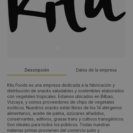
Descripción
Datos de la empresa
Kitu Foods es una empresa dedicada a la fabricación y
Persona de contacto:
distribución de snacks saludables y sostenibles elaborados
con vegetales tropicales. Estamos ubicados en Bilbao,
Ernesto
Vizcaya, y somos proveedores de chips de vegetales
exóticos. Nuestros snacks están libres de los 14 alérgenos
alimentarios, aceite de palma, azúcares añadidos,
Dirección:
conservantes, aditivos, grasas trans y cultivos transgénicos.
Son ideales para todos los públicos. Todas nuestras
CL. Uribitarte 6
materias primas provienen del comercio justo y