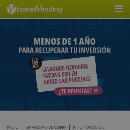
INICIO
|
EMPRESAS VENDING
|
KITU FOODS S.L.