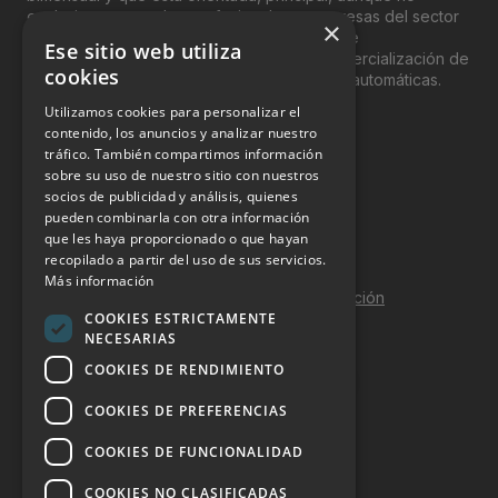
exclusivamente, a los profesionales y empresas del sector
×
del “Vending”; nombre con el que se conoce
Ese sitio web utiliza
genéricamente entre profesionales a la comercialización de
cookies
productos y servicios a través de máquinas automáticas.
Utilizamos cookies para personalizar el
INFORMACIÓN LEGAL
contenido, los anuncios y analizar nuestro
tráfico. También compartimos información
sobre su uso de nuestro sitio con nuestros
Aviso Legal
socios de publicidad y análisis, quienes
pueden combinarla con otra información
Política de Privacidad
que les haya proporcionado o que hayan
Política de Cookies
recopilado a partir del uso de sus servicios.
Más información
Política de calidad y seguridad de la información
COOKIES ESTRICTAMENTE
Contacto
NECESARIAS
COOKIES DE RENDIMIENTO
COOKIES DE PREFERENCIAS
DOSSIER Y CONTRATACIÓN
COOKIES DE FUNCIONALIDAD
Dossier 2026 (ES)
COOKIES NO CLASIFICADAS