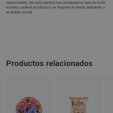
responsable, de esta manera nos aseguramos que en toda
nuestra cadena productiva se respete el medio ambiente y
Localidad:
el ámbito social.
Bilbao
Código Postal:
48001
Provincia:
Productos relacionados
Bizkaia
País:
España
Teléfono:
946124681