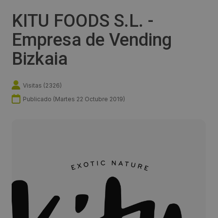
KITU FOODS S.L. -
Empresa de Vending
Bizkaia
Visitas (
2326
)
Publicado (
Martes 22 Octubre 2019
)