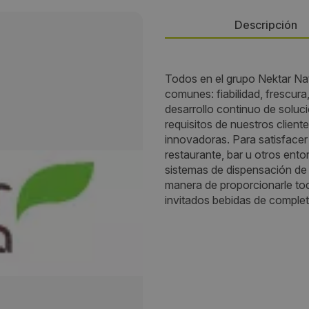
Descripción
Dirección:
Todos en el grupo Nektar Nat
comunes: fiabilidad, frescura,
C/del Herraje, 8 P.I de arinag
desarrollo continuo de soluc
requisitos de nuestros client
Localidad:
innovadoras. Para satisfacer
restaurante, bar u otros ent
Agüimes
sistemas de dispensación de 
manera de proporcionarle tod
Código Postal:
invitados bebidas de complet
35118
Provincia:
Las Palmas