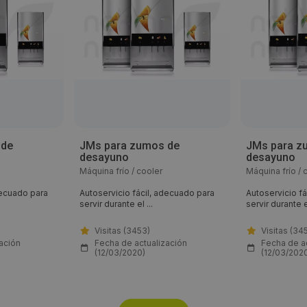
 de
JMs para zumos de
JMs para z
desayuno
desayuno
Máquina frío / cooler
Máquina frío / 
decuado para
Autoservicio fácil, adecuado para
Autoservicio f
servir durante el ...
servir durante el
Visitas (3453)
Visitas (34
ación
Fecha de actualización
Fecha de a
(12/03/2020)
(12/03/202