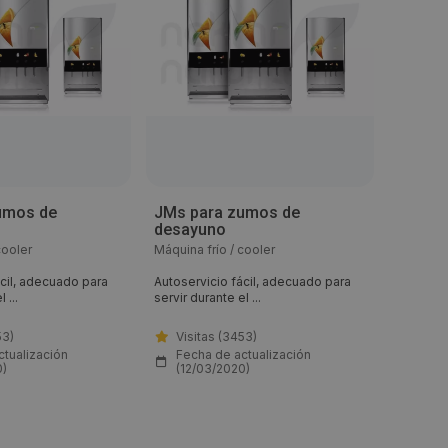
umos de
JMs para zumos de
JMs p
desayuno
desay
cooler
Máquina frío / cooler
Máquina 
ácil, adecuado para
Autoservicio fácil, adecuado para
Autoserv
 ...
servir durante el ...
servir dur
53)
Visitas (3453)
Visit
ctualización
Fecha de actualización
Fech
0)
(12/03/2020)
(12/