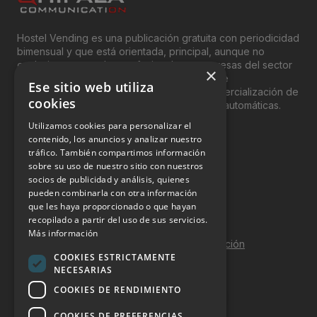
Hostel Vending es una publicación gratuita con periodicidad
bimensual y que está orientada, principal, aunque no
exclusivamente, a los profesionales y empresas del sector
×
del “Vending”; nombre con el que se conoce
Ese sitio web utiliza
genéricamente entre profesionales a la comercialización de
cookies
productos y servicios a través de máquinas automáticas.
Utilizamos cookies para personalizar el
INFORMACIÓN LEGAL
contenido, los anuncios y analizar nuestro
tráfico. También compartimos información
sobre su uso de nuestro sitio con nuestros
Aviso Legal
socios de publicidad y análisis, quienes
pueden combinarla con otra información
Política de Privacidad
que les haya proporcionado o que hayan
Política de Cookies
recopilado a partir del uso de sus servicios.
Más información
Política de calidad y seguridad de la información
COOKIES ESTRICTAMENTE
Contacto
NECESARIAS
COOKIES DE RENDIMIENTO
COOKIES DE PREFERENCIAS