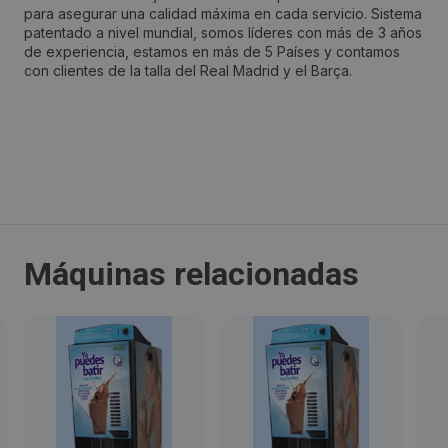
para asegurar una calidad máxima en cada servicio. Sistema
Barcelona
patentado a nivel mundial, somos líderes con más de 3 años
de experiencia, estamos en más de 5 Países y contamos
con clientes de la talla del Real Madrid y el Barça.
Código Postal:
08009
Provincia:
Barcelona
País:
Máquinas relacionadas
España
Teléfono:
672385827
Email: