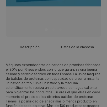
Descripción
Datos de la empresa
Persona de contacto:
Máquinas expendedoras de batidos de proteínas fabricada
el 80% por Rheavendors con lo que garantiza una buena
Gerard Téllez de Meneses
calidad y servicio técnico en toda España. La única maquina
de batidos de proteínas con capacidad de crear al instante
un batido en frío. Sirve un batido y la máquina
Dirección:
automáticamente realiza un autolavodo con agua caliente
para higienizar los conductos. Tú eres el que elijes en cada
Diputación, 314-1-1
momento el precio de los distintos batidos de proteínas.
Tienes la posibilidad de añadir más o menos producto en
función de cada objetivo. Más de 100 productos testeados
Localidad: