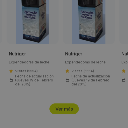
nutriger@gmail.com
Web:
http://nutriger.com/
Horario de contacto:
Nutriger
Nutriger
Nut
24h
Expendedoras de leche
Expendedoras de leche
Exp
Visitas (5554)
Visitas (5554)
Visitas a producto:
Fecha de actualización
Fecha de actualización
(Jueves 19 de Febrero
(Jueves 19 de Febrero
5444
del 2015)
del 2015)
Fecha de publicación de producto:
Ver más
Martes 24 Diciembre 2013