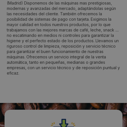
Dirección:
(Madrid) Disponemos de las máquinas mas prestigiosas,
modernas y avanzadas del mercado, adaptándolas según
C/ Destreza 3 nave C1 pol. Industrial los olivos
las necesidades del cliente. También ofrecemos la
posibilidad de sistemas de pago con tarjeta. Exigimos la
mayor calidad en todos nuestros productos, por lo que
Localidad:
trabajamos con las mejores marcas de café, leche, snack ....
no escatimando en medios ni controles para garantizar la
Getafe
higiene y el perfecto estado de los productos. Llevamos un
riguroso control de limpieza, reposición y servicio técnico
para garantizar el buen funcionamiento de nuestras
Código Postal:
máquinas. Ofrecemos un servicio integral de la venta
28906
automática, tanto en pequeñas, medianas o grandes
empresas, con un servicio técnico y de reposición puntual y
eficaz.
Provincia:
Madrid
País:
España
Teléfono: