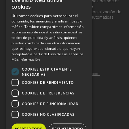
Ese sitio web utiliza
exclusivamente, a los profesionales y empresas del sector
cookies
del “Vending”; nombre con el que se conoce
genéricamente entre profesionales a la comercialización de
Utilizamos cookies para personalizar el
productos y servicios a través de máquinas automáticas.
contenido, los anuncios y analizar nuestro
tráfico. También compartimos información
INFORMACIÓN LEGAL
sobre su uso de nuestro sitio con nuestros
socios de publicidad y análisis, quienes
pueden combinarla con otra información
Aviso Legal
que les haya proporcionado o que hayan
Política de Privacidad
recopilado a partir del uso de sus servicios.
Más información
Política de Cookies
COOKIES ESTRICTAMENTE
Política de calidad y seguridad de la información
NECESARIAS
COOKIES DE RENDIMIENTO
Contacto
COOKIES DE PREFERENCIAS
COOKIES DE FUNCIONALIDAD
DOSSIER Y CONTRATACIÓN
COOKIES NO CLASIFICADAS
Dossier 2026 (ES)
ACEPTAR TODO
RECHAZAR TODO