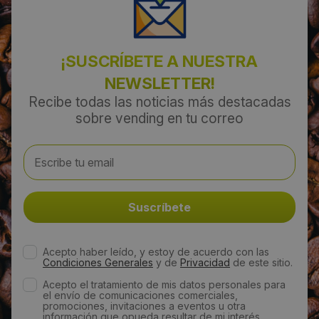
916959559
¡SUSCRÍBETE A NUESTRA
Email:
NEWSLETTER!
info@valyval.es
Recibe todas las noticias más destacadas
sobre vending en tu correo
Web:
https://www.vendingmadridvalyval.com/contacto-
vending-madrid/
Visitas a producto:
4070
Acepto haber leído, y estoy de acuerdo con las
Condiciones Generales
y de
Privacidad
de este sitio.
Fecha de publicación de producto:
Acepto el tratamiento de mis datos personales para
Martes 28 Enero 2014
el envío de comunicaciones comerciales,
promociones, invitaciones a eventos u otra
información que opueda resultar de mi interés.