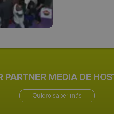
93 452 18
Email:
alimentaria-bcn@alimentaria.c
comercial@alimentaria.com
(Expositores)
Web del evento:
http://www.alimentaria-bcn.c
R PARTNER MEDIA DE HO
Quiero saber más