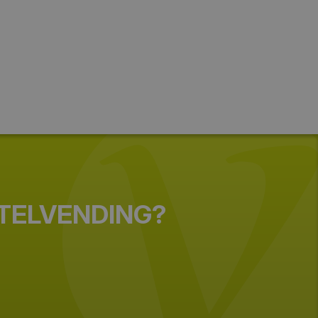
Distribución alimentaria en general,
importación y exportación de
alimentos y bebidas; cadenas y
centrales de compra, restauración,
tiendas especializadas, etc. Oferta de
om ;
productos: aceites y grasas;
ingredientes; arroz y legumbres;
azúcar; conservas de pescado,
vegetales, cárnicas, salazones y
ahumados; dietéticos; miel, chocolate,
cacao, dulces, caramelos, turrones y
galletas; harinas, panadería, pastelería
om
y bollería industrial; cereales; pastas
alimenticias; platos preparados y
STELVENDING?
precocinados; snacks y frutos secos;
condimentos, vinagres y salsas;
congelados; frutas y hortalizas;
lácteos y derivados, masas
congeladas; aguas envasadas; cafés
e infusiones; cervezas, refrescos;
zumos, sidras, mostos y batidos; vinos
y licores.