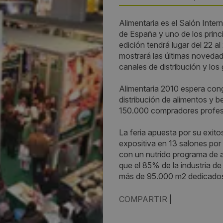
Alimentaria es el Salón Inte
País:
de España y uno de los princ
edición tendrá lugar del 22 a
España
mostrará las últimas novedades
canales de distribución y lo
Provincia:
Alimentaria 2010 espera cong
Barcelona
distribución de alimentos y b
150.000 compradores profesi
Lugar:
La feria apuesta por su exitos
Fira de Barcelona, recinto Gr
expositiva en 13 salones por
con un nutrido programa de a
Dirección:
que el 85% de la industria de 
más de 95.000 m2 dedicados 
Fira de Barcelona, recinto Gra
Av. Reina Maria Cristina S/N, 
COMPARTIR
|
Teléfono: