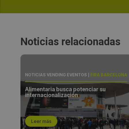
Noticias relacionadas
LONA
NOTICIAS VENDING EVENTOS
|
FIRA BARCELONA
Alimentaria busca potenciar su
internacionalización
Leer más