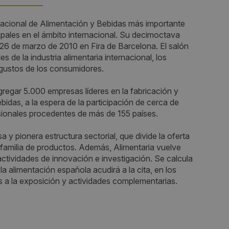
rnacional de Alimentación y Bebidas más importante
Fechas:
ipales en el ámbito internacional. Su decimoctava
l 26 de marzo de 2010 en Fira de Barcelona. El salón
2010-03-22 / 2010-03-26
 de la industria alimentaria internacional, los
s gustos de los consumidores.
Horario:
regar 5.000 empresas líderes en la fabricación y
10:00 a 19:00 (viernes 26, de 10:00 a
ebidas, a la espera de la participación de cerca de
15:00)
onales procedentes de más de 155 países.
Periodicidad:
a y pionera estructura sectorial, que divide la oferta
an Vía
 familia de productos. Además, Alimentaria vuelve
Bianual
ctividades de innovación e investigación. Se calcula
la alimentación española acudirá a la cita, en los
Organiza:
a la exposición y actividades complementarias.
n Vía.
Barcelona
Alimentaria Exhibitions
Sectores: