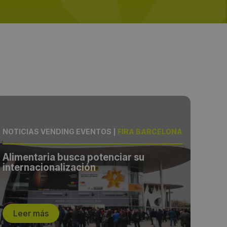
NOTICIAS VENDING EVENTOS
|
FIRA BARCELONA
NOTI
Alimentaria busca potenciar su
Ali
internacionalización
int
Leer más
L