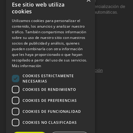
del “Vending”; nombre con el que se conoce
Ese sitio web utiliza
genéricamente entre profesionales a la comercialización de
cookies
productos y servicios a través de máquinas automáticas.
Utilizamos cookies para personalizar el
INFORMACIÓN LEGAL
contenido, los anuncios y analizar nuestro
tráfico. También compartimos información
sobre su uso de nuestro sitio con nuestros
Aviso Legal
socios de publicidad y análisis, quienes
pueden combinarla con otra información
Política de Privacidad
que les haya proporcionado o que hayan
Política de Cookies
recopilado a partir del uso de sus servicios.
Más información
Política de calidad y seguridad de la información
COOKIES ESTRICTAMENTE
Contacto
NECESARIAS
COOKIES DE RENDIMIENTO
COOKIES DE PREFERENCIAS
DOSSIER Y CONTRATACIÓN
COOKIES DE FUNCIONALIDAD
Dossier 2026 (ES)
COOKIES NO CLASIFICADAS
Dossier 2026 (EN)