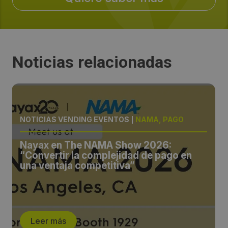
Fechas:
2026-04-22 / 2026-04-24
Noticias relacionadas
Periodicidad:
Anual
Sectores:
NOTICIAS VENDING EVENTOS
|
NAMA, PAGO
vending, distribución automática, autoservicio
Nayax en The NAMA Show 2026:
“Convertir la complejidad de pago en
una ventaja competitiva”
Leer más