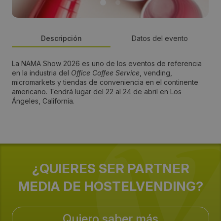
Descripción
Datos del evento
La NAMA Show 2026 es uno de los eventos de referencia
País:
en la industria del
Office Coffee Service
, vending,
micromarkets y tiendas de conveniencia en el continente
United States
americano. Tendrá lugar del 22 al 24 de abril en Los
Ángeles, California.
Provincia:
Los Angeles
Lugar:
¿QUIERES SER PARTNER
Centro de Convenciones de Los Ángeles
MEDIA DE HOSTELVENDING?
Dirección:
Quiero saber más
1201 S Figueroa St, Los Angeles, CA 90015