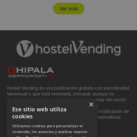
Ver más
Hostel Vending es una publicación gratuita con periodicidad
bimensual y que está orientada, principal, aunque no
exclusivamente, a los profesionales y empresas del sector
×
del “Vending”; nombre con el que se conoce
Ese sitio web utiliza
genéricamente entre profesionales a la comercialización de
cookies
productos y servicios a través de máquinas automáticas.
Utilizamos cookies para personalizar el
INFORMACIÓN LEGAL
contenido, los anuncios y analizar nuestro