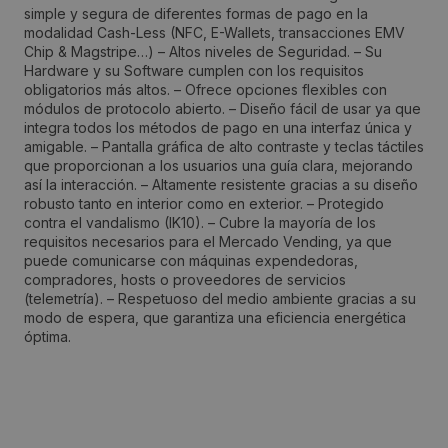
simple y segura de diferentes formas de pago en la
Localidad:
modalidad Cash-Less (NFC, E-Wallets, transacciones EMV
Montmeló
Chip & Magstripe…) – Altos niveles de Seguridad. – Su
Hardware y su Software cumplen con los requisitos
obligatorios más altos. – Ofrece opciones flexibles con
Código Postal:
módulos de protocolo abierto. – Diseño fácil de usar ya que
integra todos los métodos de pago en una interfaz única y
08160
amigable. – Pantalla gráfica de alto contraste y teclas táctiles
que proporcionan a los usuarios una guía clara, mejorando
así la interacción. – Altamente resistente gracias a su diseño
Provincia:
robusto tanto en interior como en exterior. – Protegido
contra el vandalismo (IK10). – Cubre la mayoría de los
Barcelona
requisitos necesarios para el Mercado Vending, ya que
puede comunicarse con máquinas expendedoras,
compradores, hosts o proveedores de servicios
País:
(telemetría). – Respetuoso del medio ambiente gracias a su
España
modo de espera, que garantiza una eficiencia energética
óptima.
Teléfono:
93 579 98 75