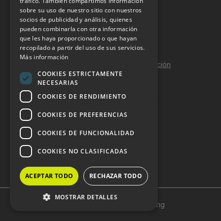
tráfico. También compartimos información
sobre su uso de nuestro sitio con nuestros
Aviso Legal
socios de publicidad y análisis, quienes
pueden combinarla con otra información
Política de Privacidad
que les haya proporcionado o que hayan
Política de Cookies
recopilado a partir del uso de sus servicios.
Más información
Política de calidad y seguridad de la información
COOKIES ESTRICTAMENTE
Contacto
NECESARIAS
COOKIES DE RENDIMIENTO
COOKIES DE PREFERENCIAS
DOSSIER Y CONTRATACIÓN
COOKIES DE FUNCIONALIDAD
Dossier 2026 (ES)
COOKIES NO CLASIFICADAS
Dossier 2026 (EN)
ACEPTAR TODO
RECHAZAR TODO
MOSTRAR DETALLES
Copyright © 2024 HostelVending