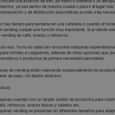
concibe una estación de tren, de metro o marítima o un aeropu
ientos, ya sea dentro de nuestra ciudad o para ir al lugar m
 restauración y de distribución automáticas acorde a las neces
 hay tiempo para sentarse en una cafetería o cuando el horari
 el vending cumple una función muy importante. Si el cliente s
vending de café, snacks y refrescos.
olo eso. Ya no es nada raro encontrar máquinas expendedoras
para móviles a cargadores, además de otras opciones que, po
osméticos o productos de primera necesidad para bebés.
sas de vending están mejorando sustancialmente los product
ares de paso. Un diseño atractivo
sticas:
uinas cuentan con un amplio surtido de productos para cubrir 
afé, refrescos, snacks dulces y salados etc.
uinas vending se presentan en diferentes tamaños para adapta