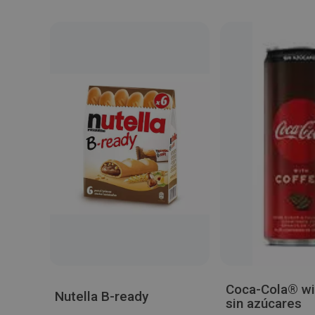
Coca-Cola® wi
Nutella B-ready
sin azúcares