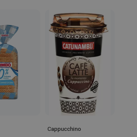
Cappucchino
Nutel