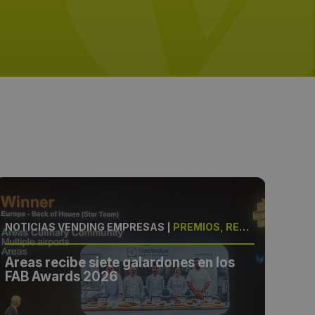
NOTICIAS VENDING EMPRESAS
|
PREMIOS, RESTAURACIÓN
NOT
Areas recibe siete galardones en los
Are
FAB Awards 2026
Con