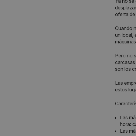
Ya no se 
desplazam
oferta de
Cuando no
un local,
máquinas 
Pero no s
carcasas 
son los c
Las empre
estos lug
Caracterí
Las máq
hora: c
Las máq