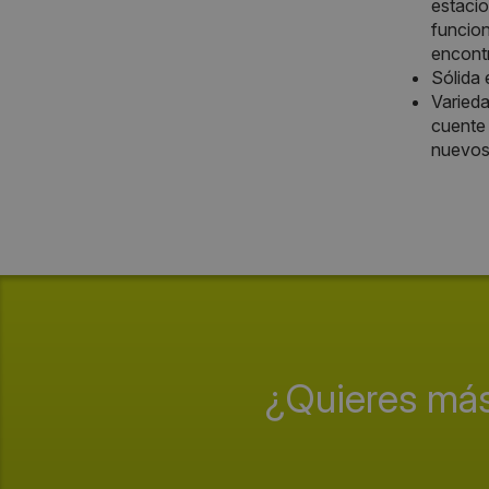
estacio
funcion
encontr
Sólida 
Varieda
cuente 
nuevos 
¿Quieres más