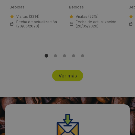
Bebidas
Bebidas
Beb
Email:
Visitas (2214)
Visitas (2215)
carolina.rio@danone.com
Fecha de actualización
Fecha de actualización
(20/05/2020)
(20/05/2020)
Web:
https://www.danone.es/es
Visitas a producto:
1846
Ver más
Fecha de publicación de producto:
Lunes 22 Junio 2020