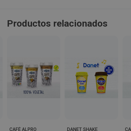
Localidad:
Barcelona
Productos relacionados
Código Postal:
08029
Provincia:
Barcelona
País:
España
Teléfono:
902180957
CAFÉ ALPRO
DANET SHAKE
CA