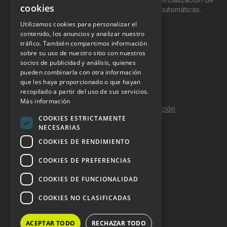
cookies
productos y servicios a través de máquinas automáticas.
Utilizamos cookies para personalizar el
INFORMACIÓN LEGAL
contenido, los anuncios y analizar nuestro
tráfico. También compartimos información
sobre su uso de nuestro sitio con nuestros
Aviso Legal
socios de publicidad y análisis, quienes
pueden combinarla con otra información
Política de Privacidad
que les haya proporcionado o que hayan
Política de Cookies
recopilado a partir del uso de sus servicios.
Más información
Política de calidad y seguridad de la información
COOKIES ESTRICTAMENTE
Contacto
NECESARIAS
COOKIES DE RENDIMIENTO
COOKIES DE PREFERENCIAS
DOSSIER Y CONTRATACIÓN
COOKIES DE FUNCIONALIDAD
Dossier 2026 (ES)
COOKIES NO CLASIFICADAS
Dossier 2026 (EN)
ACEPTAR TODO
RECHAZAR TODO