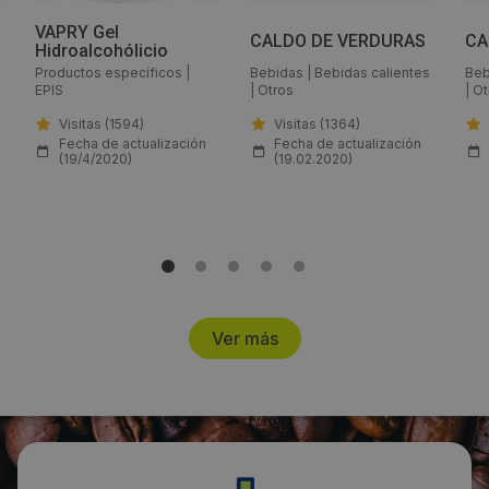
VAPRY Gel
CALDO DE VERDURAS
CA
Hidroalcohólicio
Email:
Productos específicos
|
Bebidas
|
Bebidas calientes
Beb
EPIS
|
Otros
|
Ot
ventas@yerbaflor.es
Visitas (1594)
Visitas (1364)
Fecha de actualización
Fecha de actualización
Web:
(19/4/2020)
(19.02.2020)
https://www.yerbaflor.es
Visitas a producto:
1724
Ver más
Fecha de publicación de producto:
Miércoles 19 Febrero 2020