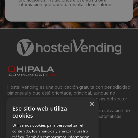
información que opueda resultar de mi interés.
Hostel Vending es una publicación gratuita con periodicidad
bimensual y que está orientada, principal, aunque no
exclusivamente, a los profesionales y empresas del sector
×
del “Vending”; nombre con el que se conoce
Ese sitio web utiliza
genéricamente entre profesionales a la comercialización de
cookies
productos y servicios a través de máquinas automáticas.
Utilizamos cookies para personalizar el
INFORMACIÓN LEGAL
contenido, los anuncios y analizar nuestro
tráfico. También compartimos información