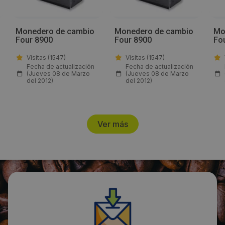
Email:
info@sistemasvc.com
Monedero de cambio
Monedero de cambio
Mo
Four 8900
Four 8900
Fo
Web:
Visitas (1547)
Visitas (1547)
Fecha de actualización
Fecha de actualización
(Jueves 08 de Marzo
(Jueves 08 de Marzo
http://sistemasvc.com/
del 2012)
del 2012)
Horario de contacto:
8:00-13:30 15:00-18:00
Ver más
Visitas a producto:
1344
Fecha de publicación de producto:
Lunes 11 Noviembre 2019