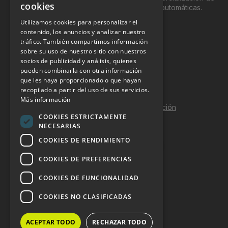
cookies
productos y servicios a través de máquinas automáticas.
Utilizamos cookies para personalizar el
INFORMACIÓN LEGAL
contenido, los anuncios y analizar nuestro
tráfico. También compartimos información
sobre su uso de nuestro sitio con nuestros
Aviso Legal
socios de publicidad y análisis, quienes
pueden combinarla con otra información
Política de Privacidad
que les haya proporcionado o que hayan
Política de Cookies
recopilado a partir del uso de sus servicios.
Más información
Política de calidad y seguridad de la información
COOKIES ESTRICTAMENTE
Contacto
NECESARIAS
COOKIES DE RENDIMIENTO
COOKIES DE PREFERENCIAS
DOSSIER Y CONTRATACIÓN
COOKIES DE FUNCIONALIDAD
Dossier 2026 (ES)
COOKIES NO CLASIFICADAS
Dossier 2026 (EN)
ACEPTAR TODO
RECHAZAR TODO