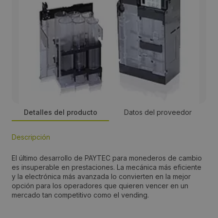
Detalles del producto
Datos del proveedor
Descripción
Persona de contacto:
El último desarrollo de PAYTEC para monederos de cambio
Carlos Martínez
es insuperable en prestaciones. La mecánica más eficiente
y la electrónica más avanzada lo convierten en la mejor
opción para los operadores que quieren vencer en un
Dirección:
mercado tan competitivo como el vending.
Plaza de Osona nº 3 L1