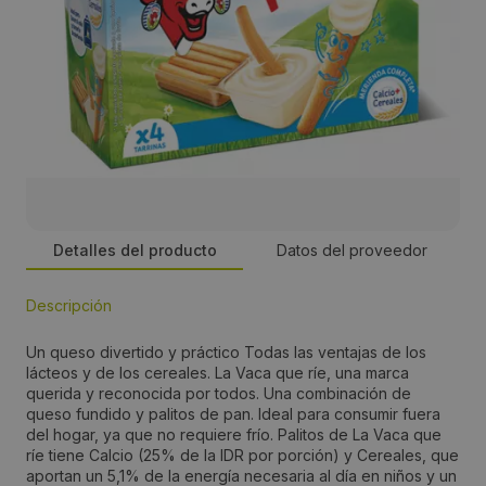
Detalles del producto
Datos del proveedor
Descripción
Persona de contacto:
Un queso divertido y práctico Todas las ventajas de los
Responsable Marketing
lácteos y de los cereales. La Vaca que ríe, una marca
querida y reconocida por todos. Una combinación de
queso fundido y palitos de pan. Ideal para consumir fuera
Dirección:
del hogar, ya que no requiere frío. Palitos de La Vaca que
ríe tiene Calcio (25% de la IDR por porción) y Cereales, que
Campo de las Naciones, Av. Partenón, 4
aportan un 5,1% de la energía necesaria al día en niños y un