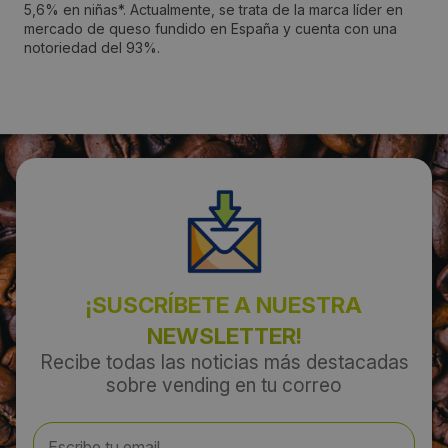
5,6% en niñas*. Actualmente, se trata de la marca líder en
mercado de queso fundido en España y cuenta con una
Localidad:
notoriedad del 93%.
Madrid
Código Postal:
28042
Provincia:
Madrid
País:
¡SUSCRÍBETE A NUESTRA
España
NEWSLETTER!
Recibe todas las noticias más destacadas
sobre vending en tu correo
Teléfono:
917211958