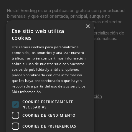
Hostel Vending es una publicación gratuita con periodicidad
bimensual y que está orientada, principal, aunque no
exclusivamente, a los profesionales y empresas del sector
×
del “Vending”; nombre con el que se conoce
Ese sitio web utiliza
genéricamente entre profesionales a la comercialización de
cookies
productos y servicios a través de máquinas automáticas.
Utilizamos cookies para personalizar el
INFORMACIÓN LEGAL
contenido, los anuncios y analizar nuestro
tráfico. También compartimos información
sobre su uso de nuestro sitio con nuestros
Aviso Legal
socios de publicidad y análisis, quienes
pueden combinarla con otra información
Política de Privacidad
que les haya proporcionado o que hayan
Política de Cookies
recopilado a partir del uso de sus servicios.
Más información
Política de calidad y seguridad de la información
COOKIES ESTRICTAMENTE
Contacto
NECESARIAS
COOKIES DE RENDIMIENTO
COOKIES DE PREFERENCIAS