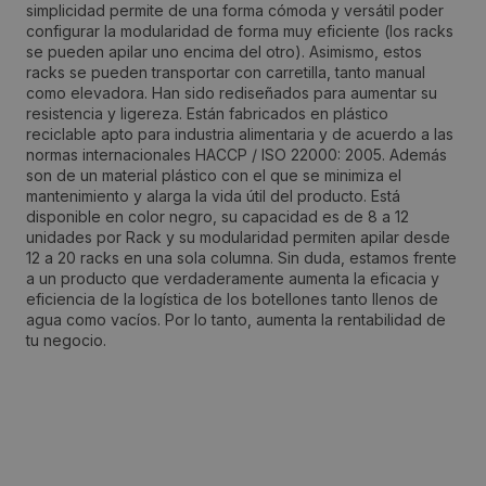
simplicidad permite de una forma cómoda y versátil poder
configurar la modularidad de forma muy eficiente (los racks
se pueden apilar uno encima del otro). Asimismo, estos
Localidad:
racks se pueden transportar con carretilla, tanto manual
Ribarroja del Turia
como elevadora. Han sido rediseñados para aumentar su
resistencia y ligereza. Están fabricados en plástico
reciclable apto para industria alimentaria y de acuerdo a las
Código Postal:
normas internacionales HACCP / ISO 22000: 2005. Además
son de un material plástico con el que se minimiza el
46394
mantenimiento y alarga la vida útil del producto. Está
disponible en color negro, su capacidad es de 8 a 12
unidades por Rack y su modularidad permiten apilar desde
Provincia:
12 a 20 racks en una sola columna. Sin duda, estamos frente
a un producto que verdaderamente aumenta la eficacia y
Valencia/València
eficiencia de la logística de los botellones tanto llenos de
agua como vacíos. Por lo tanto, aumenta la rentabilidad de
tu negocio.
País:
España
Teléfono:
961642607