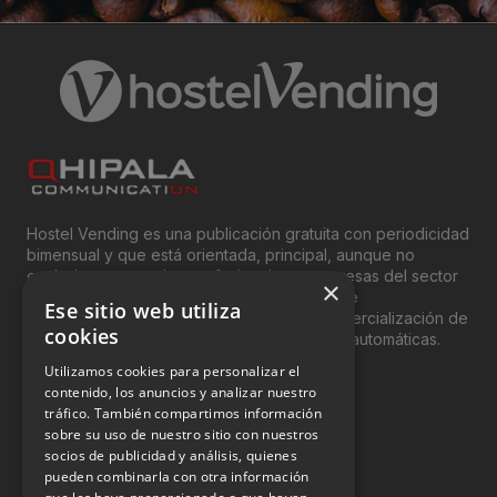
Hostel Vending es una publicación gratuita con periodicidad
bimensual y que está orientada, principal, aunque no
exclusivamente, a los profesionales y empresas del sector
×
del “Vending”; nombre con el que se conoce
Ese sitio web utiliza
genéricamente entre profesionales a la comercialización de
cookies
productos y servicios a través de máquinas automáticas.
Utilizamos cookies para personalizar el
INFORMACIÓN LEGAL
contenido, los anuncios y analizar nuestro
tráfico. También compartimos información
sobre su uso de nuestro sitio con nuestros
Aviso Legal
socios de publicidad y análisis, quienes
pueden combinarla con otra información
Política de Privacidad