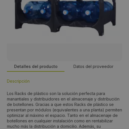
Detalles del producto
Datos del proveedor
Descripción
Persona de contacto:
Los Racks de plástico son la solución perfecta para
Aitor Ortiz
manantiales y distribuidores en el almacenaje y distribución
de botellones. Gracias a que estos Racks de plástico se
presentan por módulos (equivalentes a una planta) permiten
Dirección:
optimizar al máximo el espacio. Tanto en el almacenaje de
botellones en cualquier instalación como en rentabilizar
Dels Matalafers, 29 P.I. Masia San Antonio de Poyo,
mucho más la distribución a domicilio. Además, su
Sector 13