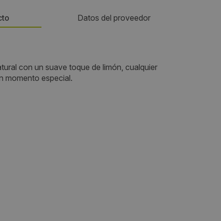
cto
Datos del proveedor
Teléfono:
tural con un suave toque de limón, cualquier
609488820
n momento especial.
Email:
ventas@yerbaflor.es
Web:
https://www.yerbaflor.es
Visitas a producto:
2020