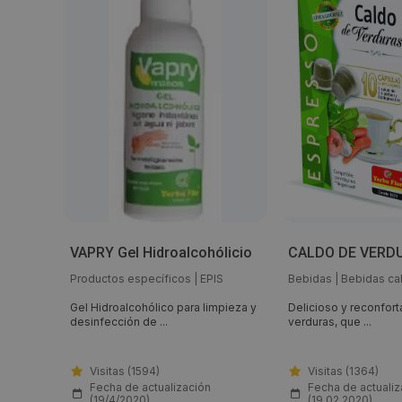
VAPRY Gel Hidroalcohólicio
CALDO DE VERD
|
Té e
Productos específicos
|
EPIS
Bebidas
|
Bebidas ca
Gel Hidroalcohólico para limpieza y
Delicioso y reconfort
el Té
desinfección de ...
verduras, que ...
Visitas (1594)
Visitas (1364)
Fecha de actualización
Fecha de actualiz
(19/4/2020)
(19.02.2020)