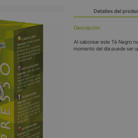
Detalles del produ
Descripción
Persona de contacto:
Al saborear este Té Negro na
PEDRO ORTEGA MELERO
momento del día puede ser u
Dirección:
Avda. de la Plana nº 15
Localidad:
Sant Quirze del Vallès
Código Postal:
08192