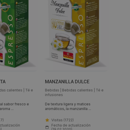
TA
MANZANILLA DULCE
TÉ RO
das calientes
|
Té e
Bebidas
|
Bebidas calientes
|
Té e
Bebidas
infusiones
infusion
al sabor fresco e
De textura ligera y matices
El Rooib
aroma ...
aromáticos, la manzanilla ...
lo que no
97)
Visitas (1722)
Visit
ctualización
Fecha de actualización
Fech
)
(19.02.2020)
(19.