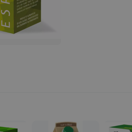
Provincia:
Barcelona
País:
España
s