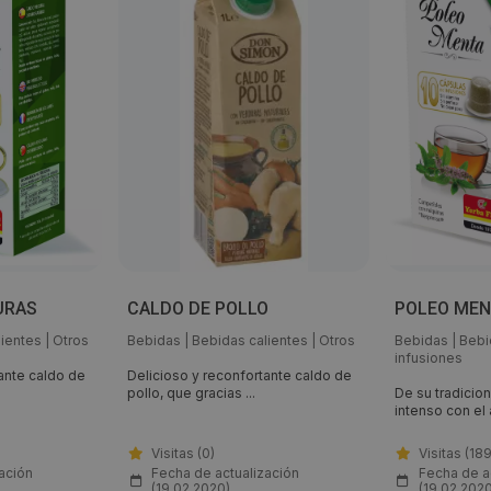
URAS
CALDO DE POLLO
POLEO MEN
lientes
|
Otros
Bebidas
|
Bebidas calientes
|
Otros
Bebidas
|
Bebi
infusiones
ante caldo de
Delicioso y reconfortante caldo de
pollo, que gracias ...
De su tradicion
intenso con el 
Visitas (0)
Visitas (18
ación
Fecha de actualización
Fecha de a
(19.02.2020)
(19.02.2020