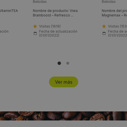
Mango-Lima-Lichi
Guayaba
Bebidas
Bebidas
VitaminTEA
Nombre de producto: Viwa
Nombre del pr
Brainboost – Refresco ...
Magnemax – Ref
Visitas (1619)
Visitas (15
ación
Fecha de actualización
Fecha de a
(01/01/2022)
(01/01/2022
Ver más