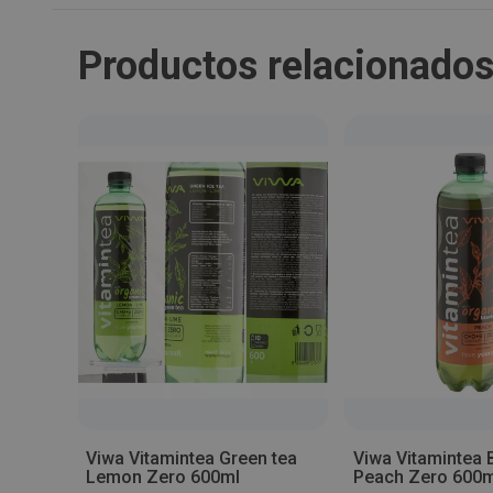
Productos relacionado
munity
Viwa Vitamintea Green tea
Viwa Vitamintea 
món
Lemon Zero 600ml
Peach Zero 600m