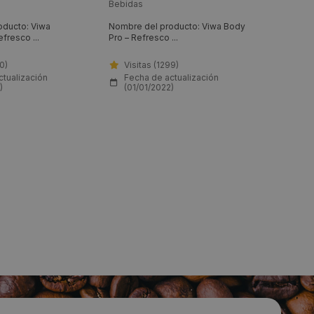
maracuya-aloe vera
Bebidas
Bebidas
oducto: Viwa
Nombre del producto: Viwa Body
Nombre d
resco ...
Pro – Refresco ...
Refresco 
30)
Visitas (1299)
Visit
ctualización
Fecha de actualización
Fech
)
(01/01/2022)
(01/