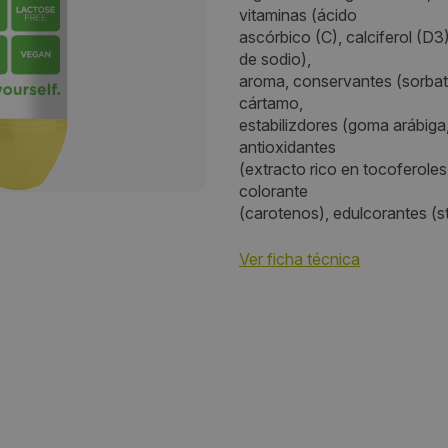
vitaminas (ácido
29601
ascórbico (C), calciferol (D3)
de sodio),
Provincia:
aroma, conservantes (sorbat
cártamo,
Málaga
estabilizdores (goma arábiga,
antioxidantes
País:
(extracto rico en tocoferole
colorante
España
(carotenos), edulcorantes (st
Ver ficha técnica