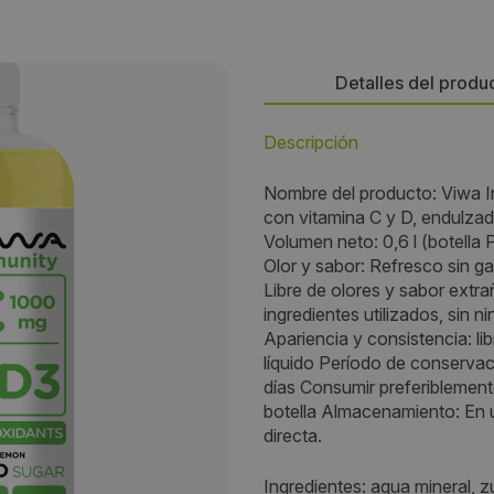
Detalles del produ
Descripción
Persona de contacto:
Nombre del producto: Viwa I
Gabriel
con vitamina C y D, endulzad
Volumen neto: 0,6 l (botel
Dirección:
Olor y sabor: Refresco sin ga
Libre de olores y sabor extr
AVENIDA RICARDO SORIANO, 
ingredientes utilizados, sin n
29601, Marbella (Málaga)
Apariencia y consistencia: li
líquido Período de conservaci
Localidad:
días Consumir preferiblement
botella Almacenamiento: En un
Marbella
directa.
Código Postal:
Ingredientes: agua mineral, 