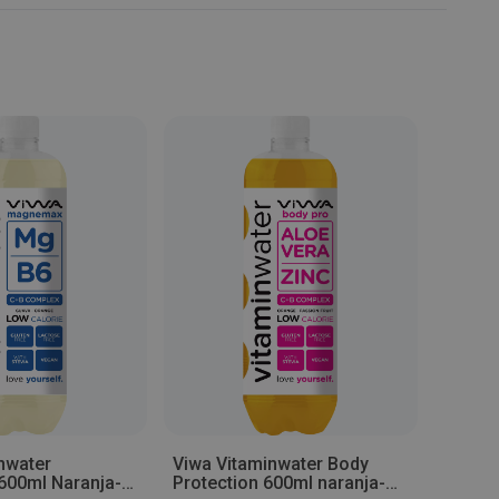
nwater
Viwa Vitaminwater Body
Viwa V
00ml Naranja-
Protection 600ml naranja-
600ml