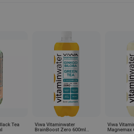
s
Black Tea
Viwa Vitaminwater
Viwa Vitami
l
BrainBoost Zero 600ml
Magnemax 6