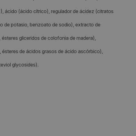
), ácido (ácido cítrico), regulador de ácidez (citratos
Visitas a producto:
o de potasio, benzoato de sodio), extracto de
1260
 ésteres gliceridos de colofonia de madera),
Fecha de publicación de producto:
s, ésteres de ácidos grasos de ácido ascórbico),
Martes 28 Marzo 2023
eviol glycosides).