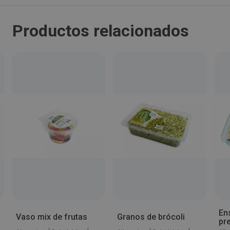
Madrid
Productos relacionados
Código Postal:
28053
Provincia:
Madrid
País:
España
Teléfono:
915079557
Ens
Vaso mix de frutas
Granos de brócoli
pr
Email: