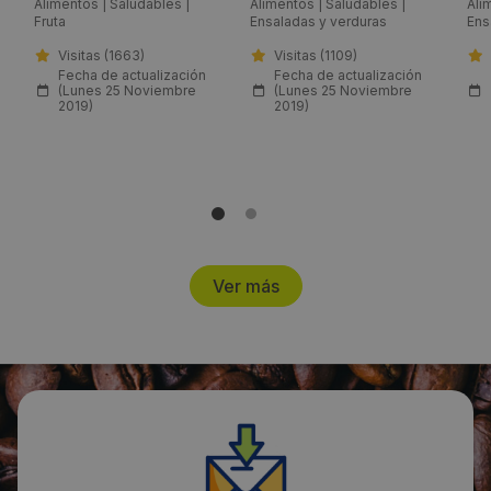
Alimentos
|
Saludables
|
Alimentos
|
Saludables
|
Ali
Fruta
Ensaladas y verduras
Ens
info@comfresh.es
Visitas (1663)
Visitas (1109)
Fecha de actualización
Fecha de actualización
Web:
(Lunes 25 Noviembre
(Lunes 25 Noviembre
2019)
2019)
http://www.comfresh.es/
Horario de contacto:
Comercial
Visitas a producto:
Ver más
1109
Fecha de publicación de producto:
Lunes 25 Noviembre 2019