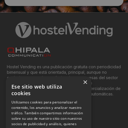
Hostel Vending es una publicación gratuita con periodicidad
bimensual y que está orientada, principal, aunque no
exclusivamente, a los profesionales y empresas del sector
×
del “Vending”; nombre con el que se conoce
Ese sitio web utiliza
genéricamente entre profesionales a la comercialización de
cookies
productos y servicios a través de máquinas automáticas.
Utilizamos cookies para personalizar el
INFORMACIÓN LEGAL
contenido, los anuncios y analizar nuestro
tráfico. También compartimos información
sobre su uso de nuestro sitio con nuestros
Aviso Legal
socios de publicidad y análisis, quienes